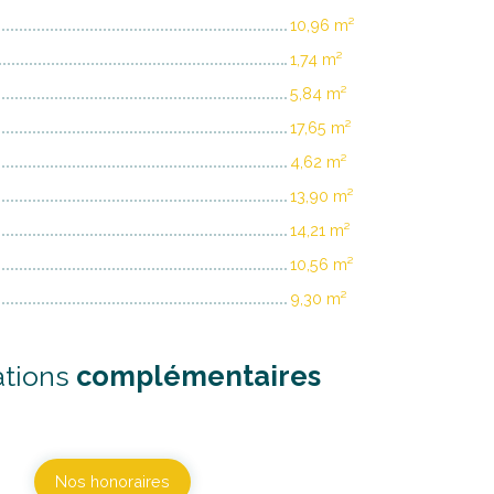
10,96 m²
1,74 m²
5,84 m²
17,65 m²
4,62 m²
13,90 m²
14,21 m²
10,56 m²
9,30 m²
ations
complémentaires
Nos honoraires