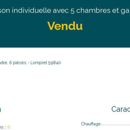
on individuelle avec 5 chambres et g
Vendu
ndre, 6 pièces - Lompret 59840
n
Carac
Chauffage
es
:
6