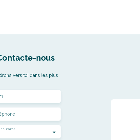
Contacte-nous
drons vers toi dans les plus
m
léphone
 souhaitez