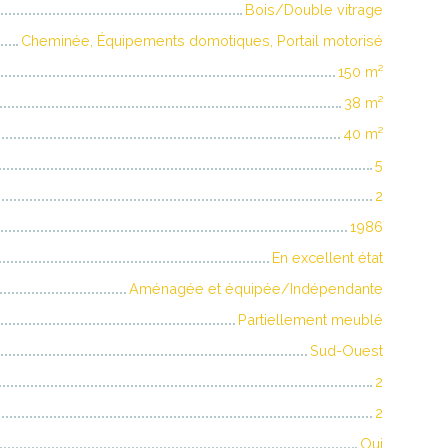
Bois/Double vitrage
Cheminée, Équipements domotiques, Portail motorisé
150
m²
38
m²
40
m²
5
2
1986
En excellent état
Aménagée et équipée/Indépendante
Partiellement meublé
Sud-Ouest
2
2
Oui