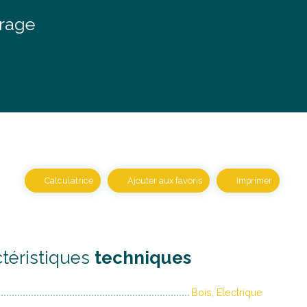
arage
Calculatrice
Ajouter aux favoris
Imprimer
téristiques
techniques
Bois, Electrique