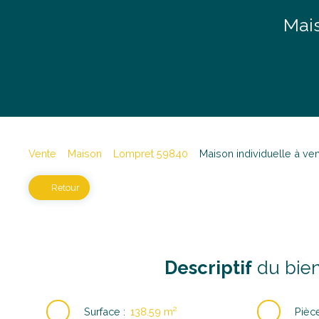
Mais
Vente
Maison
Lompret 59840
Maison individuelle à ve
Retour
Descriptif
du bie
Surface
:
138.59
m²
Pièc