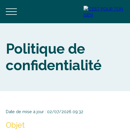
Politique de
confidentialité
Accueil
Acheter
Vendre
Estimer
Blog
Contact
Estimation
Alerte mail
Date de mise à jour : 02/07/2026 09:32
Objet