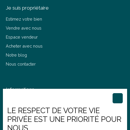
Je suis propriétaire
Estimez votre bien
Vendre avec nous
Espace vendeur
Acheter avec nous
Notre blog
Nous contacter
Informations
Nos honoraires
LE RESPECT DE VOTRE VIE
Mentions légales
PRIVÉE EST UNE PRIORITÉ POUR
Politique de confidentialité
NOUS
Plan du site