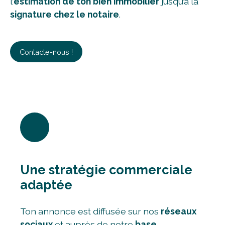
l’
estimation de ton bien immobilier
jusqu’à la
signature chez le notaire
.
Contacte-nous !
Une stratégie commerciale
adaptée
Ton annonce est diffusée sur nos
réseaux
sociaux
et auprès de notre
base