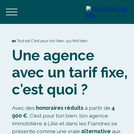
🏡 Tout est C'est pour ton bien, qui finit bien
Une agence
avec un tarif fixe,
Accueil
Acheter
Vendre
Estimer
Blog
Contact
c'est quoi ?
Estimation
Alerte mail
Avec des
honoraires réduits
à partir de
4
900 €
, C'est pour ton bien, ton agence
immobilière à Lille et dans les Flandres se
présente comme une vraie
alternative
aux