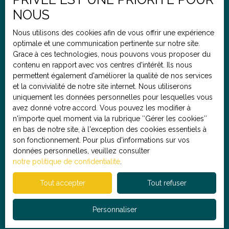
Budget max (€)
NOUS
Nous utilisons des cookies afin de vous offrir une expérience
optimale et une communication pertinente sur notre site.
Pièces min
Grace à ces technologies, nous pouvons vous proposer du
contenu en rapport avec vos centres d'intérêt. Ils nous
J'accepte le traitement de mes données personnelles
permettent également d'améliorer la qualité de nos services
conformément au RGPD. Si vous ne souhaitez pas faire
et la convivialité de notre site internet. Nous utiliserons
l'objet de prospection commerciale par voie
uniquement les données personnelles pour lesquelles vous
téléphonique, vous pouvez vous inscrire gratuitement
avez donné votre accord. Vous pouvez les modifier à
sur la liste d'opposition au démarchage téléphonique,
n'importe quel moment via la rubrique ″Gérer les cookies″
prévu par l'article L223-1 du code de la consommation,
en bas de notre site, à l'exception des cookies essentiels à
sur le site Internet www.bloctel.gouv.fr ou par courrier
son fonctionnement. Pour plus d'informations sur vos
adressé à :
données personnelles, veuillez consulter
notre politique de confidentialité
.
Société Worldline, Service Bloctel, CS 61311, 41013
BLOIS CEDEX.
Tout accepter
Tout refuser
Pour en savoir plus sur le traitement de vos données
Personnaliser
personnelles, veuillez consulter notre
politique de
confidentialité
.