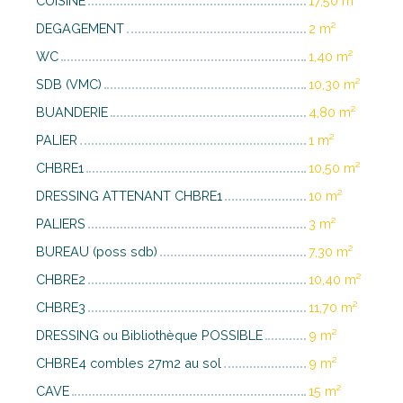
CUISINE
17,50 m²
DEGAGEMENT
2 m²
WC
1,40 m²
SDB (VMC)
10,30 m²
BUANDERIE
4,80 m²
PALIER
1 m²
CHBRE1
10,50 m²
DRESSING ATTENANT CHBRE1
10 m²
PALIERS
3 m²
BUREAU (poss sdb)
7,30 m²
CHBRE2
10,40 m²
CHBRE3
11,70 m²
DRESSING ou Bibliothèque POSSIBLE
9 m²
CHBRE4 combles 27m2 au sol
9 m²
CAVE
15 m²