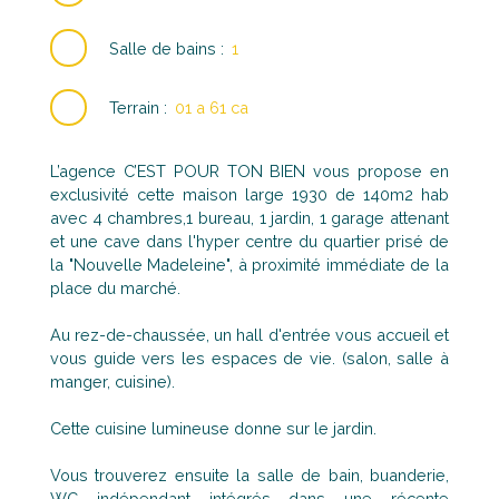
Salle de bains
:
1
Terrain
:
01 a 61 ca
L’agence C’EST POUR TON BIEN vous propose en
exclusivité cette maison large 1930 de 140m2 hab
avec 4 chambres,1 bureau, 1 jardin, 1 garage attenant
et une cave dans l'hyper centre du quartier prisé de
la "Nouvelle Madeleine", à proximité immédiate de la
place du marché.
Au rez-de-chaussée, un hall d'entrée vous accueil et
vous guide vers les espaces de vie. (salon, salle à
manger, cuisine).
Cette cuisine lumineuse donne sur le jardin.
Vous trouverez ensuite la salle de bain, buanderie,
WC indépendant intégrés dans une récente