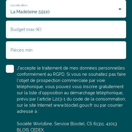
chambres, un jardin clos exposé sud, un garage et
Localisation
une dépendance 💵 Informations financières : - Prix de
La Madeleine 59110
vente honoraires inclus 559 000€ HAI - Prix de vente
hors honoraires 546 100€ - Honoraires à la charge de
l’acquéreur 12 900€ soit 2. 36% du prix de vente !
Budget max (€)
L'agence C'EST POUR TON BIEN, c'est LA meilleure
solution de transaction immobilière. Bénéficiez d'un
accompagnement de A à Z avec une commission fixe
Pièces min
en moyenne 2 à 3 fois moins cher qu’une agence
traditionnelle pour les mêmes services ! Pour toute
demande d'information, envoyez nous un mail sans
J'accepte le traitement de mes données personnelles
oublier de nous communiquer votre numéro de
conformément au RGPD. Si vous ne souhaitez pas faire
téléphone et nous vous recontacterons très
l'objet de prospection commerciale par voie
rapidement. 👩🏻‍🦰 Morgane, négociatrice en
téléphonique, vous pouvez vous inscrire gratuitement
immobilier (RSAC 898 859 599), se tient à votre
sur la liste d'opposition au démarchage téléphonique,
disposition pour répondre à vos questions, organiser
prévu par l'article L223-1 du code de la consommation,
une visite ou réaliser une estimation gratuite de votre
sur le site Internet www.bloctel.gouv.fr ou par courrier
bien actuel.
adressé à :
Société Worldline, Service Bloctel, CS 61311, 41013
BLOIS CEDEX.