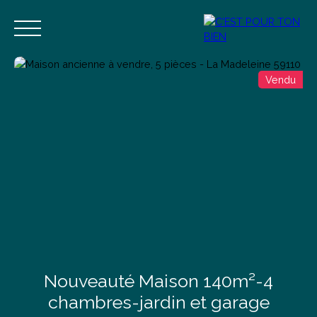
Vendu
Accueil
Acheter
Vendre
Estimer
Blog
Contact
Estimation
Alerte mail
Nouveauté Maison 140m²-4
chambres-jardin et garage