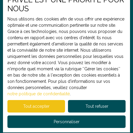
Budget max (€)
NOUS
Nous utilisons des cookies afin de vous offrir une expérience
optimale et une communication pertinente sur notre site.
Pièces min
Grace à ces technologies, nous pouvons vous proposer du
contenu en rapport avec vos centres d'intérêt. Ils nous
J'accepte le traitement de mes données personnelles
permettent également d'améliorer la qualité de nos services
conformément au RGPD. Si vous ne souhaitez pas faire
et la convivialité de notre site internet. Nous utiliserons
l'objet de prospection commerciale par voie
uniquement les données personnelles pour lesquelles vous
téléphonique, vous pouvez vous inscrire gratuitement
avez donné votre accord. Vous pouvez les modifier à
sur la liste d'opposition au démarchage téléphonique,
n'importe quel moment via la rubrique ″Gérer les cookies″
prévu par l'article L223-1 du code de la consommation,
en bas de notre site, à l'exception des cookies essentiels à
sur le site Internet www.bloctel.gouv.fr ou par courrier
son fonctionnement. Pour plus d'informations sur vos
adressé à :
données personnelles, veuillez consulter
notre politique de confidentialité
.
Société Worldline, Service Bloctel, CS 61311, 41013
BLOIS CEDEX.
Tout accepter
Tout refuser
Pour en savoir plus sur le traitement de vos données
Personnaliser
personnelles, veuillez consulter notre
politique de
confidentialité
.