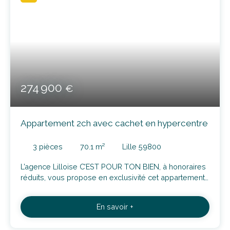
274 900
€
Appartement 2ch avec cachet en hypercentre
3
pièces
70.1
m²
Lille 59800
L’agence Lilloise C’EST POUR TON BIEN, à honoraires
réduits, vous propose en exclusivité cet appartement
de 70m2, au 3ème étage (sans ascenseur) d'un bel
immeuble situé en hyper centre. Vous serez à
En savoir +
proximité de toutes les commodités du centre ville,
des commerces, des écoles et à moins de 300m de