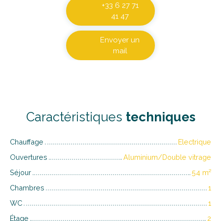
+33 6 27 71
41 47
Envoyer un
mail
Caractéristiques
techniques
Chauffage
Electrique
Ouvertures
Aluminium/Double vitrage
Séjour
54
m²
Chambres
1
WC
1
Étage
2