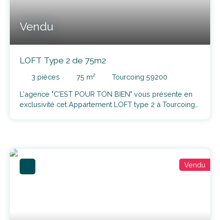
Vendu
LOFT Type 2 de 75m2
3
pièces
75
m²
Tourcoing 59200
L'agence "C'EST POUR TON BIEN" vous présente en
exclusivité cet Appartement LOFT type 2 à Tourcoing
limite Mouvaux dans le secteur des écoles à proximité
du centre-ville, des transports en commun et des
axes routiers. Ce bien se situe dans une copropriété
de 39 lots d'habitation et dispose d'un parking privé
nominatif et sécurisé. Il a été aménagé en conservant
Vendu
le cachet atelier/loft industriel. Béton ciré au sol et
escalier type industriel. Ce loft possède de nombreux
rangements complémentaires. Les + : aucun travaux à
prévoirtrès bien orientéfaibles chargesfaibles
consommationsrésidence et parking
sécurisésproximité immédiate des transports et des