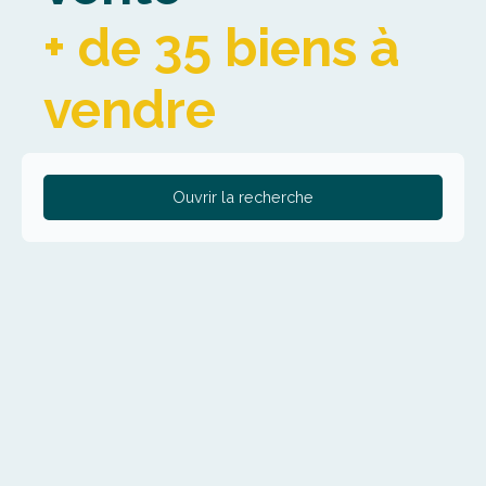
+ de 35 biens à
vendre
Ouvrir la recherche
Type de bien
Terrain
Localisation
Sainte-Marie-Cappel (59670)
Budget max (€)
Surface min (m²)