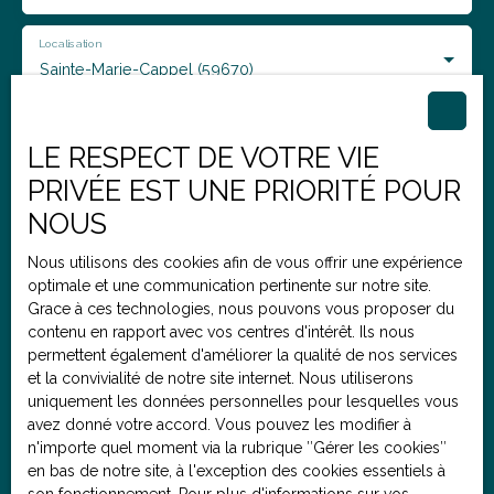
Localisation
Sainte-Marie-Cappel (59670)
Budget max (€)
LE RESPECT DE VOTRE VIE
PRIVÉE EST UNE PRIORITÉ POUR
J'accepte le traitement de mes données personnelles
NOUS
conformément au RGPD. Si vous ne souhaitez pas faire
l'objet de prospection commerciale par voie
Nous utilisons des cookies afin de vous offrir une expérience
téléphonique, vous pouvez vous inscrire gratuitement
optimale et une communication pertinente sur notre site.
sur la liste d'opposition au démarchage téléphonique,
Grace à ces technologies, nous pouvons vous proposer du
prévu par l'article L223-1 du code de la consommation,
contenu en rapport avec vos centres d'intérêt. Ils nous
sur le site Internet www.bloctel.gouv.fr ou par courrier
permettent également d'améliorer la qualité de nos services
adressé à :
et la convivialité de notre site internet. Nous utiliserons
uniquement les données personnelles pour lesquelles vous
Société Worldline, Service Bloctel, CS 61311, 41013
avez donné votre accord. Vous pouvez les modifier à
BLOIS CEDEX.
n'importe quel moment via la rubrique ″Gérer les cookies″
en bas de notre site, à l'exception des cookies essentiels à
Pour en savoir plus sur le traitement de vos données