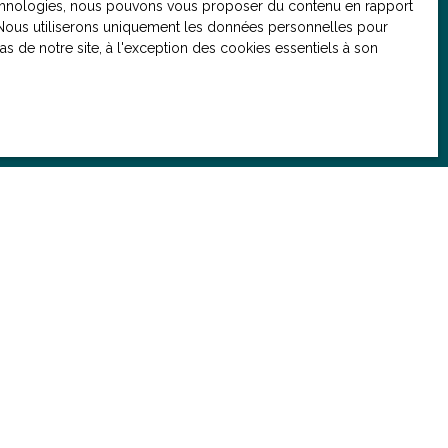
 technologies, nous pouvons vous proposer du contenu en rapport
et. Nous utiliserons uniquement les données personnelles pour
 de notre site, à l'exception des cookies essentiels à son
. Si vous ne
e, vous pouvez
ue, prévu par
ouv.fr ou par
onsulter notre