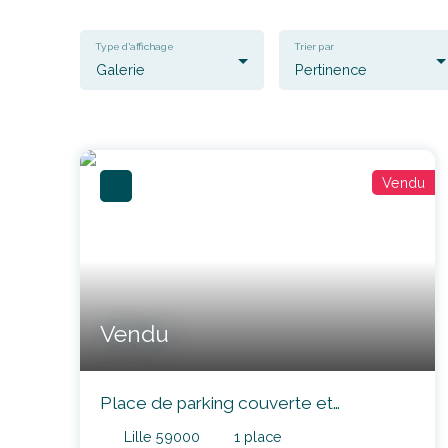
Type d'affichage
Trier par
Galerie
Pertinence
Vendu
Vendu
Place de parking couverte et
sécurisée proche métro et parc JB
Lille 59000
1
place