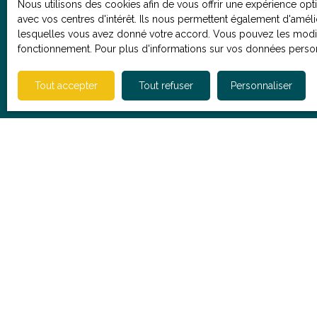
Stationnement
Nous utilisons des cookies afin de vous offrir une expérience o
immobilier, se tient à votre disposition pour
avec vos centres d'intérêt. Ils nous permettent également d'amélio
répondre à vos questions, organiser une visite
lesquelles vous avez donné votre accord. Vous pouvez les modifie
J'accepte 
ou réaliser une estimation gratuite de votre
fonctionnement. Pour plus d'informations sur vos données person
souhaitez p
bien actuel.
vous inscri
l'article L
Tout accepter
Tout refuser
Personnaliser
courrier adr
Société Wor
Pour en sav
politique de
Recevoi
annon