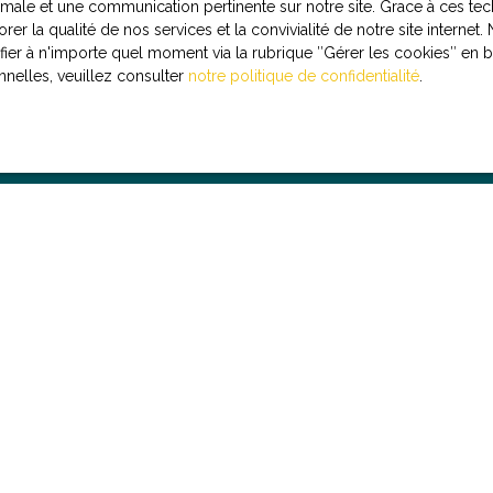
ptimale et une communication pertinente sur notre site. Grace à ces
rer la qualité de nos services et la convivialité de notre site intern
r à n'importe quel moment via la rubrique ″Gérer les cookies″ en bas
le traitement de mes données personnelles conformément au RGPD
nelles, veuillez consulter
notre politique de confidentialité
.
as faire l'objet de prospection commerciale par voie téléphoniqu
re gratuitement sur la liste d'opposition au démarchage téléphoniq
223-1 du code de la consommation, sur le site Internet www.bloctel.g
essé à :
ldline, Service Bloctel, CS 61311, 41013 BLOIS CEDEX.
oir plus sur le traitement de vos données personnelles, veuillez c
 confidentialité
.
r des
ces