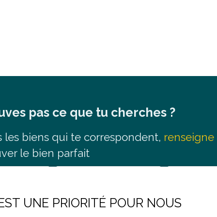
uves pas ce que tu cherches ?
s
les biens qui
te correspondent,
renseigne 
uver le bien parfait
Nom
Email
 EST UNE PRIORITÉ POUR NOUS
Localisation
Budget max 