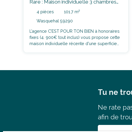
Rare : Maison individuelle 3 chambres
(possibilité 4) garage et jardin sans
4
pièces
101.7
m²
travaux
Wasquehal 59290
L’agence C’EST POUR TON BIEN à honoraires
fixes (4. 900€ tout inclus) vous propose cette
maison individuelle récente d'une superficie
de 101m2 habitables (118m2 au sol), bâtie sur
une parcelle de 380m2. Elle est située sur la
commune de Wasquehal secteur "Le Sart", à 5
minutes à pieds du tram "Le Sart" et du métro
"Pavé de Lille" La maison se compose d'un
hall d'entrée disposant de quelques
rangements et des wc. Ensuite, vous
Tu ne tro
découvriez le salon-séjour de 32m2 ouvert
sur la cuisine équipée récente donnant sur le
jardin arboré de plus de 160m2. À l'étage, la
Ne rate
pa
maison dispose de trois chambres, un espace
afin de tro
bureau ou dressing ainsi qu'une salle de bain
avec douche et wc. Vous disposerez
également, à l'avant de la maison, d'une allée