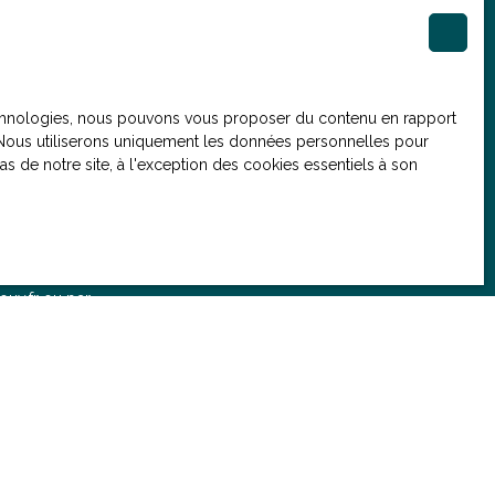
(€)
 technologies, nous pouvons vous proposer du contenu en rapport
et. Nous utiliserons uniquement les données personnelles pour
 de notre site, à l'exception des cookies essentiels à son
. Si vous ne
e, vous pouvez
ue, prévu par
ouv.fr ou par
onsulter notre