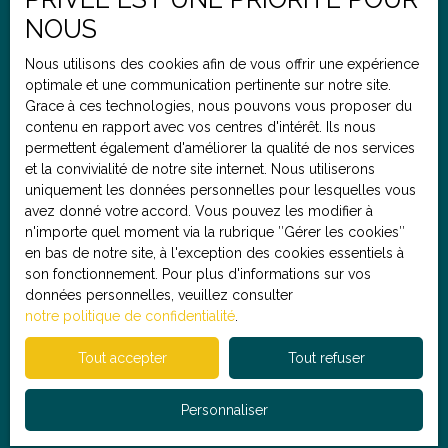
Bénéficiez d'un accompagnement de A à Z avec une
Budget max (€)
NOUS
commission fixe de 4. 900€, quel que soit le prix du
bien en vente. En moyenne, 3 fois moins cher qu’une
Nous utilisons des cookies afin de vous offrir une expérience
agence traditionnelle pour les mêmes services ! Pour
optimale et une communication pertinente sur notre site.
Pièces min
toute demande d'information, envoyez nous un mail
Grace à ces technologies, nous pouvons vous proposer du
sans oublier de nous communiquer votre numéro de
contenu en rapport avec vos centres d'intérêt. Ils nous
téléphone et nous vous recontacterons très
J'accepte le traitement de mes données personnelles
permettent également d'améliorer la qualité de nos services
rapidement. 👩🏻‍🦰 Morgane, négociatrice en
conformément au RGPD. Si vous ne souhaitez pas faire
et la convivialité de notre site internet. Nous utiliserons
immobilier (RSAC 898 859 599), se tient à votre
l'objet de prospection commerciale par voie
uniquement les données personnelles pour lesquelles vous
disposition pour répondre à vos questions, organiser
téléphonique, vous pouvez vous inscrire gratuitement
avez donné votre accord. Vous pouvez les modifier à
une visite ou réaliser une estimation gratuite de votre
sur la liste d'opposition au démarchage téléphonique,
n'importe quel moment via la rubrique ″Gérer les cookies″
bien actuel.
prévu par l'article L223-1 du code de la consommation,
en bas de notre site, à l'exception des cookies essentiels à
sur le site Internet www.bloctel.gouv.fr ou par courrier
son fonctionnement. Pour plus d'informations sur vos
adressé à :
données personnelles, veuillez consulter
notre politique de confidentialité
.
Société Worldline, Service Bloctel, CS 61311, 41013
BLOIS CEDEX.
Tout accepter
Tout refuser
Pour en savoir plus sur le traitement de vos données
Personnaliser
personnelles, veuillez consulter notre
politique de
confidentialité
.