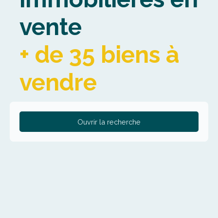
vente
+ de 35 biens à
vendre
Ouvrir la recherche
Type de bien
Maison
Localisation
Steenbecque (59189)
Budget max (€)