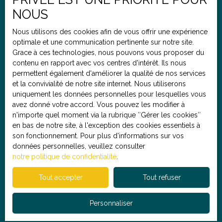
commission fixe de 4. 900€, quel que soit le prix du
Budget max (€)
NOUS
bien en vente. (En moyenne, 3 fois moins cher qu’une
agence traditionnelle pour les mêmes services !) Pour
Nous utilisons des cookies afin de vous offrir une expérience
toute demande d'information, envoyez nous un mail
optimale et une communication pertinente sur notre site.
Pièces min
sans oublier de nous communiquer votre numéro de
Grace à ces technologies, nous pouvons vous proposer du
téléphone et nous vous recontacterons très
contenu en rapport avec vos centres d'intérêt. Ils nous
rapidement. 👩🏻‍🦰 Morgane, négociatrice en
J'accepte le traitement de mes données personnelles
permettent également d'améliorer la qualité de nos services
immobilier (RSAC 898 859 599), se tient à votre
conformément au RGPD. Si vous ne souhaitez pas faire
et la convivialité de notre site internet. Nous utiliserons
disposition pour répondre à vos questions, organiser
l'objet de prospection commerciale par voie
uniquement les données personnelles pour lesquelles vous
une visite ou réaliser une estimation gratuite de votre
téléphonique, vous pouvez vous inscrire gratuitement
avez donné votre accord. Vous pouvez les modifier à
bien actuel.
sur la liste d'opposition au démarchage téléphonique,
n'importe quel moment via la rubrique ″Gérer les cookies″
prévu par l'article L223-1 du code de la consommation,
en bas de notre site, à l'exception des cookies essentiels à
sur le site Internet www.bloctel.gouv.fr ou par courrier
son fonctionnement. Pour plus d'informations sur vos
adressé à :
données personnelles, veuillez consulter
notre politique de confidentialité
.
Société Worldline, Service Bloctel, CS 61311, 41013
BLOIS CEDEX.
Tout accepter
Tout refuser
Pour en savoir plus sur le traitement de vos données
Personnaliser
personnelles, veuillez consulter notre
politique de
confidentialité
.