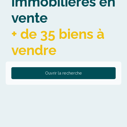
immobilières en
vente
+ de 35 biens à
vendre
Ouvrir la recherche
Type de bien
Maison
Localisation
Saint-André-lez-Lille (59350)
Budget max (€)