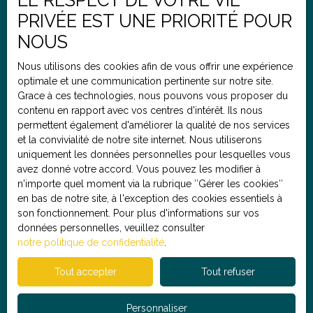
LE RESPECT DE VOTRE VIE
Saint-André-lez-Lille (59350)
avec accès direct à la ruele garage L'agence C'EST
PRIVÉE EST UNE PRIORITÉ POUR
POUR TON BIEN, c'est LA meilleure solution de
NOUS
transaction immobilière. Bénéficiez d'un
Budget max (€)
accompagnement de A à Z avec nos honoraires
Nous utilisons des cookies afin de vous offrir une expérience
réduits en moyenne 2 à 3 fois moins cher qu’une
optimale et une communication pertinente sur notre site.
agence traditionnelle pour les mêmes services ! Pour
Pièces min
Grace à ces technologies, nous pouvons vous proposer du
toute demande d'information, envoyez nous un mail
contenu en rapport avec vos centres d'intérêt. Ils nous
sans oublier de nous communiquer votre numéro de
permettent également d'améliorer la qualité de nos services
téléphone et nous vous recontacterons très
J'accepte le traitement de mes données personnelles
et la convivialité de notre site internet. Nous utiliserons
rapidement. Alexandre, agent commercial en
conformément au RGPD. Si vous ne souhaitez pas faire
uniquement les données personnelles pour lesquelles vous
immobilier (RSAC : 2023AC00075), se tient à votre
l'objet de prospection commerciale par voie
avez donné votre accord. Vous pouvez les modifier à
disposition pour répondre à vos questions, organiser
téléphonique, vous pouvez vous inscrire gratuitement
n'importe quel moment via la rubrique ″Gérer les cookies″
une visite ou réaliser une estimation offerte de votre
sur la liste d'opposition au démarchage téléphonique,
en bas de notre site, à l'exception des cookies essentiels à
bien actuel.
prévu par l'article L223-1 du code de la consommation,
son fonctionnement. Pour plus d'informations sur vos
sur le site Internet www.bloctel.gouv.fr ou par courrier
données personnelles, veuillez consulter
adressé à :
notre politique de confidentialité
.
Société Worldline, Service Bloctel, CS 61311, 41013
Tout accepter
Tout refuser
BLOIS CEDEX.
Personnaliser
Pour en savoir plus sur le traitement de vos données