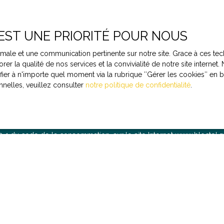
Nom
Email
Localisation
 EST UNE PRIORITÉ POUR NOUS
Budget max 
Quesnoy-sur-Deûle (59890)
ptimale et une communication pertinente sur notre site. Grace à ces
rer la qualité de nos services et la convivialité de notre site intern
r à n'importe quel moment via la rubrique ″Gérer les cookies″ en bas
nelles, veuillez consulter
notre politique de confidentialité
.
le traitement de mes données personnelles conformément au RGPD
as faire l'objet de prospection commerciale par voie téléphoniqu
re gratuitement sur la liste d'opposition au démarchage téléphoniq
223-1 du code de la consommation, sur le site Internet www.bloctel.g
essé à :
ldline, Service Bloctel, CS 61311, 41013 BLOIS CEDEX.
oir plus sur le traitement de vos données personnelles, veuillez c
 confidentialité
.