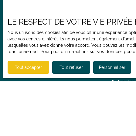
Prénom
prévoirle secteur calmele jardin exposé Sud-
Est Conso. énergétique : 183 kWh/m². an
Emissions GES : 27 kg CO₂/m². an Profitez de
Type de bien
LE RESPECT DE VOTRE VIE PRIVÉE
nos frais d'agence à prix réduit et venez visiter
Maison
rapidement votre futur bien avec nous ! Pour
Nous utilisons des cookies afin de vous offrir une expérience o
toute demande d'information, envoyez nous
avec vos centres d'intérêt. Ils nous permettent également d'amélio
un mail sans oublier de nous communiquer
Pièces min
lesquelles vous avez donné votre accord. Vous pouvez les modifie
votre numéro de téléphone et nous vous
fonctionnement. Pour plus d'informations sur vos données person
recontacterons très rapidement.
J'accepte 
Tout accepter
Tout refuser
Personnaliser
souhaitez p
vous inscri
l'article L
courrier adr
Société Wor
Pour en sav
politique de