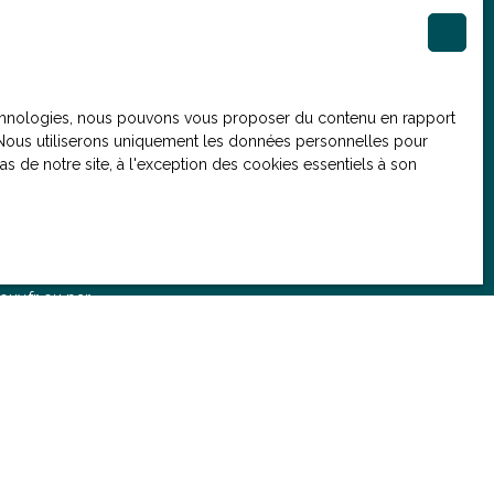
(€)
 technologies, nous pouvons vous proposer du contenu en rapport
et. Nous utiliserons uniquement les données personnelles pour
 de notre site, à l'exception des cookies essentiels à son
. Si vous ne
e, vous pouvez
ue, prévu par
ouv.fr ou par
onsulter notre