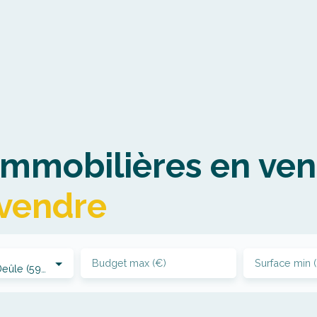
mmobilières en ven
 vendre
Budget max (€)
Surface min 
Quesnoy-sur-Deûle (59890)