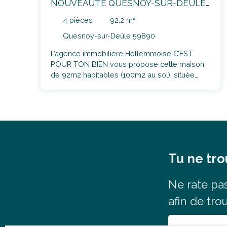
NOUVEAUTÉ QUESNOY-SUR-DEÛLE :
Maison 3 chambres avec jardin et
4
pièces
92.2
m²
garage
Quesnoy-sur-Deûle 59890
L’agence immobilière Hellemmoise C’EST
POUR TON BIEN vous propose cette maison
de 92m2 habitables (100m2 au sol), située
dans un quartier résidentiel, proche du centre
ville de Quesnoy-sur-Deûle, à proximité des
commerces et des écoles. Après avoir passé
l'entrée, vous découvrirez tout d'abord la
cuisine indépendante, aménagée et équipée.
La visite se poursuit dans le salon-séjour de
36 m², avec cheminée feu de bois et donnant
Tu ne tro
sur le jardin de 60m2 grâce aux deux baies
vitrées. Des wc complètent ce niveau. Au
premier étage, vous trouverez la salle de bain
Ne rate
pa
et trois chambres de 11,5m² et 12,5m² et 9m2
afin de tro
Un garage et une place de stationnement en
extérieur complètent ce bien. Nous aimons : la
cheminée au feu de boispas de travaux à