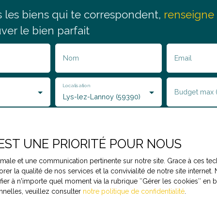
s
les biens qui
te correspondent,
renseigne 
uver le bien parfait
Nom
Email
Localisation
Budget max 
Lys-lez-Lannoy (59390)
 EST UNE PRIORITÉ POUR NOUS
le traitement de mes données personnelles conformément au RGPD
ptimale et une communication pertinente sur notre site. Grace à ces
as faire l'objet de prospection commerciale par voie téléphoniqu
rer la qualité de nos services et la convivialité de notre site intern
re gratuitement sur la liste d'opposition au démarchage téléphoniq
r à n'importe quel moment via la rubrique ″Gérer les cookies″ en bas
223-1 du code de la consommation, sur le site Internet www.bloctel.g
nelles, veuillez consulter
notre politique de confidentialité
.
essé à :
ldline, Service Bloctel, CS 61311, 41013 BLOIS CEDEX.