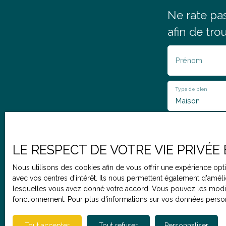
Ne rate
pa
afin de tro
Prénom
Type de bien
Maison
Pièces min
LE RESPECT DE VOTRE VIE PRIVÉE
J'accepte 
Nous utilisons des cookies afin de vous offrir une expérience o
souhaitez p
avec vos centres d'intérêt. Ils nous permettent également d'amélio
vous inscri
lesquelles vous avez donné votre accord. Vous pouvez les modifie
l'article L
fonctionnement. Pour plus d'informations sur vos données person
courrier adr
Société Wor
Tout accepter
Tout refuser
Personnaliser