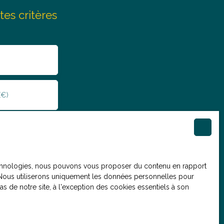
tes critères
(€)
. Si vous ne
 technologies, nous pouvons vous proposer du contenu en rapport
e, vous pouvez
et. Nous utiliserons uniquement les données personnelles pour
ue, prévu par
 de notre site, à l'exception des cookies essentiels à son
ouv.fr ou par