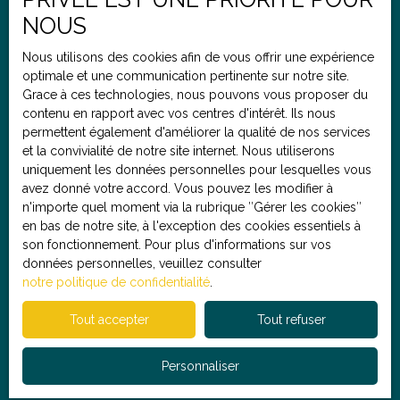
immobilier (RSAC 898 859 599), se tient à votre
Budget max (€)
NOUS
disposition pour répondre à vos questions, organiser
une visite ou réaliser une estimation gratuite de votre
Nous utilisons des cookies afin de vous offrir une expérience
bien actuel.
optimale et une communication pertinente sur notre site.
Pièces min
Grace à ces technologies, nous pouvons vous proposer du
contenu en rapport avec vos centres d'intérêt. Ils nous
J'accepte le traitement de mes données personnelles
permettent également d'améliorer la qualité de nos services
conformément au RGPD. Si vous ne souhaitez pas faire
et la convivialité de notre site internet. Nous utiliserons
l'objet de prospection commerciale par voie
uniquement les données personnelles pour lesquelles vous
téléphonique, vous pouvez vous inscrire gratuitement
avez donné votre accord. Vous pouvez les modifier à
sur la liste d'opposition au démarchage téléphonique,
n'importe quel moment via la rubrique ″Gérer les cookies″
prévu par l'article L223-1 du code de la consommation,
en bas de notre site, à l'exception des cookies essentiels à
sur le site Internet www.bloctel.gouv.fr ou par courrier
son fonctionnement. Pour plus d'informations sur vos
adressé à :
données personnelles, veuillez consulter
notre politique de confidentialité
.
Société Worldline, Service Bloctel, CS 61311, 41013
BLOIS CEDEX.
Tout accepter
Tout refuser
Pour en savoir plus sur le traitement de vos données
Personnaliser
personnelles, veuillez consulter notre
politique de
confidentialité
.