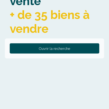
vente
+ de 35 biens à
vendre
Ouvrir la recherche
Type de bien
Maison
Localisation
Cassel (59670)
Budget max (€)
Surface min (m²)