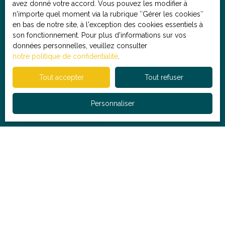
avez donné votre accord. Vous pouvez les modifier à
n'importe quel moment via la rubrique ″Gérer les cookies″
Société Worldline, Service Bloctel, CS 61311, 41013
en bas de notre site, à l'exception des cookies essentiels à
BLOIS CEDEX.
son fonctionnement. Pour plus d'informations sur vos
données personnelles, veuillez consulter
Pour en savoir plus sur le traitement de vos données
notre politique de confidentialité
.
personnelles, veuillez consulter notre
politique de
confidentialité
.
Tout accepter
Tout refuser
Recevoir des
Personnaliser
annonces
Je recherche un bien
Vente maison Lille (59260)
Vente maison Lille (59800)