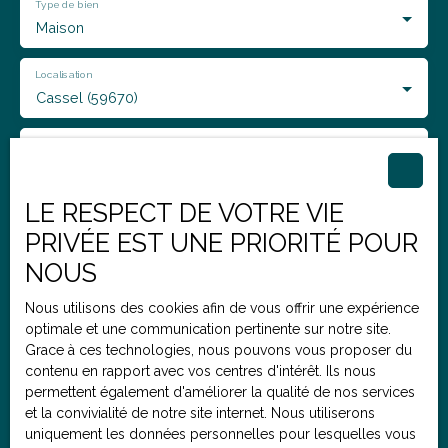
Type de bien
Maison
Localisation
Cassel (59670)
Budget max (€)
LE RESPECT DE VOTRE VIE
Pièces min
PRIVÉE EST UNE PRIORITÉ POUR
NOUS
J'accepte le traitement de mes données personnelles
Nous utilisons des cookies afin de vous offrir une expérience
conformément au RGPD. Si vous ne souhaitez pas faire
optimale et une communication pertinente sur notre site.
l'objet de prospection commerciale par voie
Grace à ces technologies, nous pouvons vous proposer du
téléphonique, vous pouvez vous inscrire gratuitement
contenu en rapport avec vos centres d'intérêt. Ils nous
sur la liste d'opposition au démarchage téléphonique,
permettent également d'améliorer la qualité de nos services
prévu par l'article L223-1 du code de la consommation,
et la convivialité de notre site internet. Nous utiliserons
sur le site Internet www.bloctel.gouv.fr ou par courrier
uniquement les données personnelles pour lesquelles vous
adressé à :