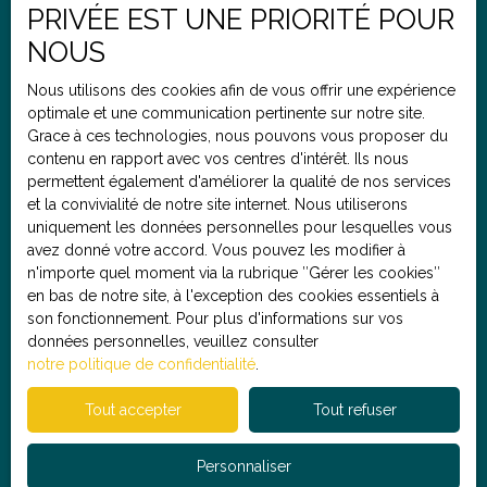
en moyenne 2 à 3 fois moins cher qu’une agence
PRIVÉE EST UNE PRIORITÉ POUR
traditionnelle pour les mêmes services ! Pour toute
NOUS
demande d'information, envoyez nous un mail sans
Email
oublier de nous communiquer votre numéro de
Nous utilisons des cookies afin de vous offrir une expérience
téléphone et nous vous recontacterons très
optimale et une communication pertinente sur notre site.
rapidement. 👩🏻‍🦰 Morgane, négociatrice en
Type de bien
Grace à ces technologies, nous pouvons vous proposer du
immobilier (RSAC 898 859 599), se tient à votre
Maison
contenu en rapport avec vos centres d'intérêt. Ils nous
disposition pour répondre à vos questions, organiser
permettent également d'améliorer la qualité de nos services
une visite ou réaliser une estimation gratuite de votre
Localisation
et la convivialité de notre site internet. Nous utiliserons
bien actuel.
Bavinchove (59670)
uniquement les données personnelles pour lesquelles vous
avez donné votre accord. Vous pouvez les modifier à
n'importe quel moment via la rubrique ″Gérer les cookies″
Budget max (€)
en bas de notre site, à l'exception des cookies essentiels à
son fonctionnement. Pour plus d'informations sur vos
données personnelles, veuillez consulter
notre politique de confidentialité
.
Pièces min
Tout accepter
Tout refuser
J'accepte le traitement de mes données personnelles
conformément au RGPD. Si vous ne souhaitez pas faire
Personnaliser
l'objet de prospection commerciale par voie