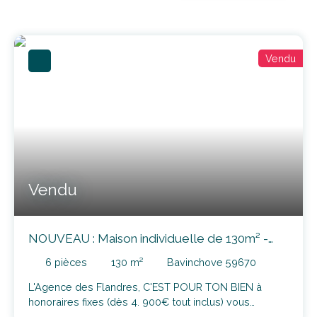
Vendu
Vendu
NOUVEAU : Maison individuelle de 130m² -
Vie de plain-pied, sous-sol intégral à proximité
6
pièces
130
m²
Bavinchove 59670
de Cassel
L'Agence des Flandres, C'EST POUR TON BIEN à
honoraires fixes (dès 4. 900€ tout inclus) vous
propose ce pavillon individuel de 130m² habitables,