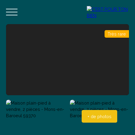
Très rare
Accueil
Acheter
Vendre
Estimer
Blog
Contact
Estimation
Alerte mail
+ de photos