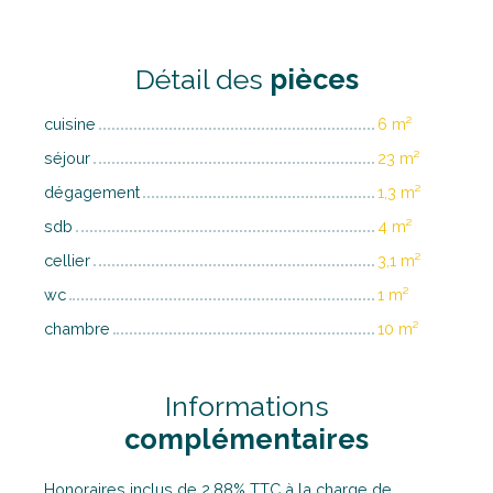
Détail des
pièces
cuisine
6 m²
séjour
23 m²
dégagement
1,3 m²
sdb
4 m²
cellier
3,1 m²
wc
1 m²
chambre
10 m²
Informations
complémentaires
Honoraires inclus de 2.88% TTC à la charge de