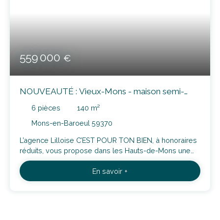
559 000
€
NOUVEAUTÉ : Vieux-Mons - maison semi-
mitoyenne 140m² avec jardin, garage et
6
pièces
140
m²
dépendance
Mons-en-Baroeul 59370
L’agence Lilloise C’EST POUR TON BIEN, à honoraires
réduits, vous propose dans les Hauts-de-Mons une
maison semi-mitoyenne de 140 m² habitables, en
En savoir +
retrait de rue, implantée sur une parcelle de 490 m² et
comprenant un garage ainsi qu’une dépendance. Elle
se situe à 5 minutes à pied du métro et à proximité
immédiate des commerces, des écoles et de la vie
associative. Construite en 1910, cette maison a