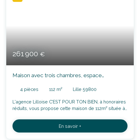
261 900
€
Maison avec trois chambres, espace
mezannine et extérieur
4
pièces
112
m²
Lille 59800
L'agence Lilloise C’EST POUR TON BIEN, à honoraires
réduits, vous propose cette maison de 112m² située à
Lille-Fives, proche de toutes commodités: Découvrez
aujourd'hui ce bien s'ouvrant sur l'accès à votre séjour
En savoir +
de 25m² ayant une grande fenêtre donnant sur votre
terrasse. Dans le prolongement de l'entrée vous