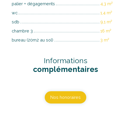
palier + dégagements
4,3 m²
wc
1,4 m²
sdb
9,1 m²
chambre 3
16 m²
bureau (20m2 au sol)
3 m²
Informations
complémentaires
Nos honoraires