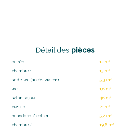
Détail des
pièces
entrée
12 m²
chambre 1
13 m²
sdd + wc (accès via ch1)
5,3 m²
wc
1,6 m²
salon séjour
46 m²
cuisine
21 m²
buanderie / cellier
5,2 m²
chambre 2
19,6 m²