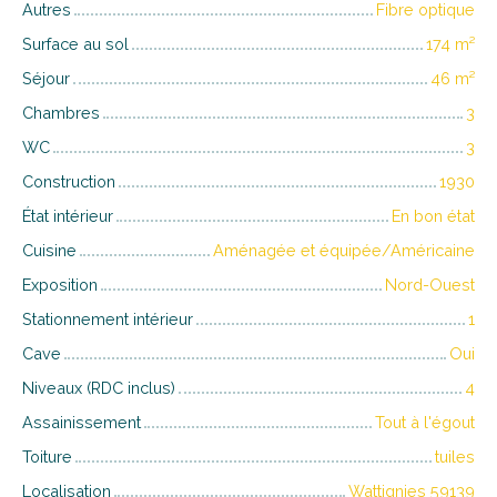
Autres
Fibre optique
Surface au sol
174
m²
Séjour
46
m²
Chambres
3
WC
3
Construction
1930
État intérieur
En bon état
Cuisine
Aménagée et équipée/Américaine
Exposition
Nord-Ouest
Stationnement intérieur
1
Cave
Oui
Niveaux (RDC inclus)
4
Assainissement
Tout à l'égout
Toiture
tuiles
Localisation
Wattignies 59139