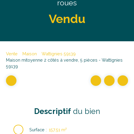
roues
Vendu
Vente
Maison
Wattignies 59139
Maison mitoyenne 2 côtés à vendre, 5 pièces - Wattignies
59139
Descriptif
du bien
Surface
:
157.51
m²