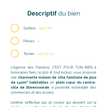
Descriptif
du bien
Surface
:
141.7
m²
Pièces
:
5
Terrain
:
02 a 17 ca
L'Agence des Flandres, C’EST POUR TON BIEN à
honoraires fixes (4 900 € tout inclus), vous propose
une
charmante maison de ville familiale de plus
de 140m² habitables
, en
plein cœur du centre-
ville de Steenvoorde
, à proximité immédiate des
commerces et des écoles.
L’entrée s’effectue par un couloir qui dessert, sur la