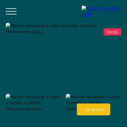
Vendu
Accueil
Acheter
Vendre
Estimer
Blog
Contact
Estimation
Alerte mail
+ de photos