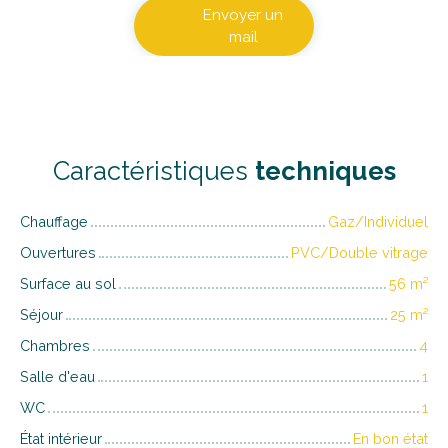
Envoyer un
mail
Caractéristiques
techniques
Chauffage
Gaz/Individuel
Ouvertures
PVC/Double vitrage
Surface au sol
56
m²
Séjour
25
m²
Chambres
4
Salle d'eau
1
WC
1
État intérieur
En bon état