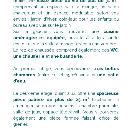
droite, une
vaste pièce de vie de plus de 31 m²
,
comprenant un espace salle à manger, un salon
chaleureux et un espace modulable selon vos
envies : jardin d’hiver, coin-jeux pour les enfants ou
bureau avec vue sur le jardin.
Sur la gauche, vous trouverez une
cuisine
aménagée et équipée,
ouverte à la fois sur le
couloir et sur la salle à manger grâce à une verrière.
Le rez-de-chaussée comprend également des
WC
,
une chaufferie
et
une buanderie.
Au premier étage, vous découvrirez
trois belles
chambres
(entre 10 et 15m²) ainsi qu’
une salle
d’eau
.
Le deuxième étage, quant à lui, offre une
spacieuse
pièce palière de plus de 25 m²
habitables, à
aménager selon vos besoins : chambre parentale,
salle de jeux, espace télétravail… Vous y trouverez
également une pièce fermée faisant office de
grenier.