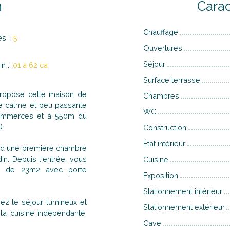
n
Carac
Chauffage
es
:
5
Ouvertures
Séjour
in
:
01 a 62 ca
Surface terrasse
ropose cette maison de
Chambres
ue calme et peu passante
WC
 commerces et à 550m du
).
Construction
État intérieur
ord une première chambre
n. Depuis l'entrée, vous
Cuisine
ge de 23m2 avec porte
Exposition
Stationnement intérieur
rez le séjour lumineux et
Stationnement extérieur
la cuisine indépendante,
Cave