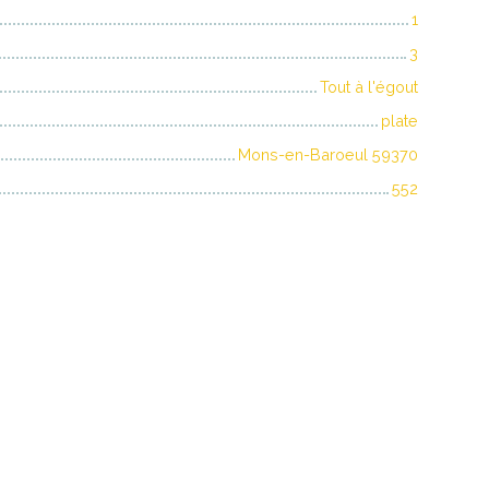
1
3
Tout à l'égout
plate
Mons-en-Baroeul 59370
552