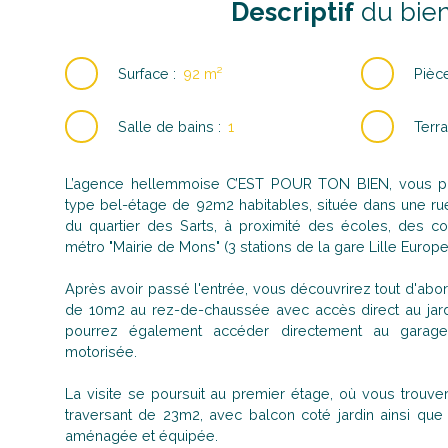
Descriptif
du bie
Surface
:
92
m²
Pièc
Salle de bains
:
1
Terra
L’agence hellemmoise C’EST POUR TON BIEN, vous p
type bel-étage de 92m2 habitables, située dans une r
du quartier des Sarts, à proximité des écoles, des
métro "Mairie de Mons" (3 stations de la gare Lille Europe
Après avoir passé l'entrée, vous découvrirez tout d'ab
de 10m2 au rez-de-chaussée avec accès direct au jardi
pourrez également accéder directement au gara
motorisée.
La visite se poursuit au premier étage, où vous trouve
traversant de 23m2, avec balcon coté jardin ainsi que 
aménagée et équipée.