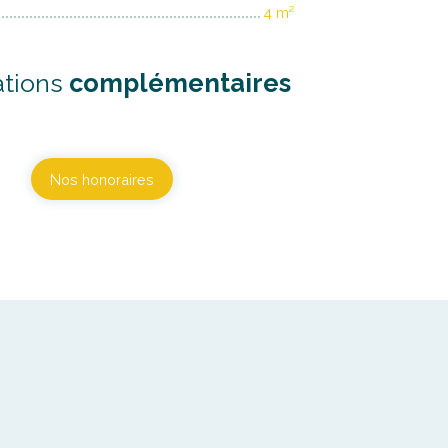
4 m²
ations
complémentaires
Nos honoraires