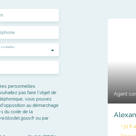
m
léphone
 souhaitez
nées personnelles
haitez pas faire l'objet de
Agent co
éléphonique, vous pouvez
te d'opposition au démarchage
3-1 du code de la
w.bloctel.gouv.fr ou par
+33 6 4