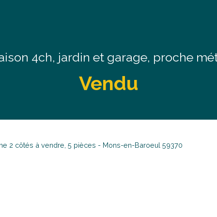
ison 4ch, jardin et garage, proche mé
Vendu
ne 2 côtés à vendre, 5 pièces - Mons-en-Baroeul 59370