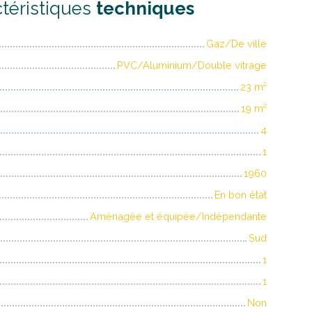
téristiques
techniques
Gaz/De ville
PVC/Aluminium/Double vitrage
23
m²
19
m²
4
1
1960
En bon état
Aménagée et équipée/Indépendante
Sud
1
1
Non