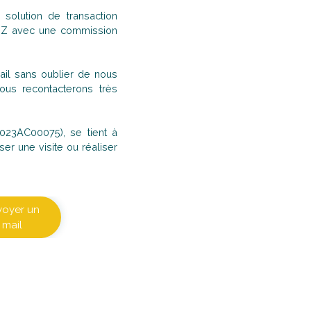
solution de transaction
à Z avec une commission
il sans oublier de nous
us recontacterons très
023AC00075), se tient à
er une visite ou réaliser
voyer un
mail