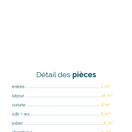
Détail des
pièces
entrée
2 m²
séjour
26 m²
cuisine
8 m²
sdb + wc
6 m²
palier
1,6 m²