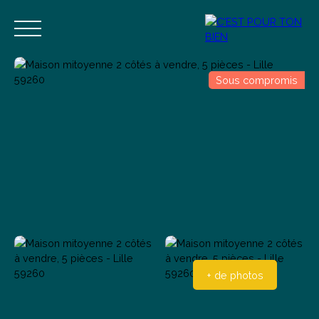
Sous compromis
Accueil
Acheter
Vendre
Estimer
Blog
Contact
Estimation
Alerte mail
+ de photos