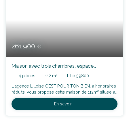
261 900
€
Maison avec trois chambres, espace
mezannine et extérieur
4
pièces
112
m²
Lille 59800
L'agence Lilloise C’EST POUR TON BIEN, à honoraires
réduits, vous propose cette maison de 112m² située à
Lille-Fives, proche de toutes commodités: Découvrez
En savoir +
aujourd'hui ce bien s'ouvrant sur l'accès à votre séjour
de 25m² ayant une grande fenêtre donnant sur votre
terrasse. Dans le prolongement de l'entrée vous
aurez l'accès à l'extérieur intimiste ainsi que l'accès à
la cuisine à rénover, dotée d'un accès à une buanderie