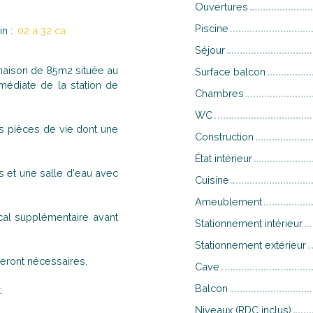
Ouvertures
Piscine
in
:
02 a 32 ca
Séjour
aison de 85m2 située au
Surface balcon
médiate de la station de
Chambres
WC
les pièces de vie dont une
Construction
État intérieur
 et une salle d'eau avec
Cuisine
Ameublement
cal supplémentaire avant
Stationnement intérieur
Stationnement extérieur
eront nécessaires.
Cave
Balcon
.
Niveaux (RDC inclus)