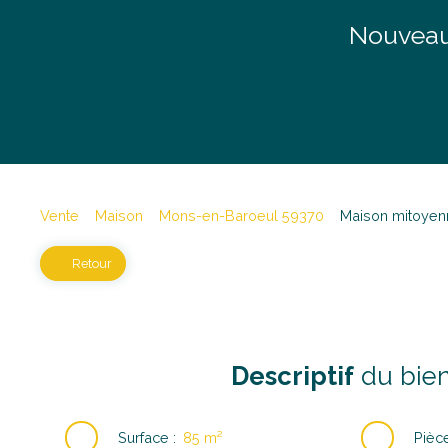
Nouveau
Vente
Maison
Mons-en-Baroeul 59370
Maison mitoyen
Retour
Descriptif
du bie
Surface
:
85
m²
Pièc