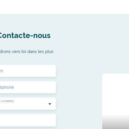
Contacte-nous
drons vers toi dans les plus
m
léphone
 souhaitez