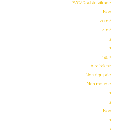
PVC/Double vitrage
Non
20
m²
4
m²
3
1
1950
A rafraîchir
Non équipée
Non meublé
1
3
Non
1
3