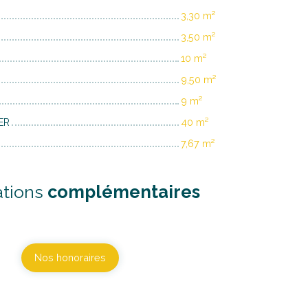
3,30 m²
3,50 m²
10 m²
9,50 m²
9 m²
ER
40 m²
7,67 m²
ations
complémentaires
Nos honoraires