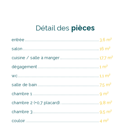
Détail des
pièces
entrée
3,6 m²
salon
16 m²
cuisine / salle à manger
17,7 m²
dégagement
1 m²
wc
1,1 m²
salle de bain
7,5 m²
chambre 1
9 m²
chambre 2 (+0,7 placard)
9,8 m²
chambre 3
9,5 m²
couloir
4 m²