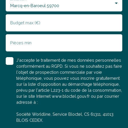
répondre à vos questions, organiser une visite ou
Marcq-en-Baroeul 59700
réaliser une estimation offerte de votre bien actuel.
Budget max (€)
Pièces min
J'accepte le traitement de mes données personnelles
conformément au RGPD. Si vous ne souhaitez pas faire
l'objet de prospection commerciale par voie
téléphonique, vous pouvez vous inscrire gratuitement
sur la liste d'opposition au démarchage téléphonique,
prévu par l'article L223-1 du code de la consommation,
sur le site Internet www.bloctel.gouv.fr ou par courrier
adressé à :
Société Worldline, Service Bloctel, CS 61311, 41013
BLOIS CEDEX.