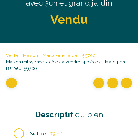
avec 3ch et grand jardin
Vendu
Vente
Maison
Marcq-en-Baroeul 59700
Maison mitoyenne 2 côtés à vendre, 4 pièces - Marcq-en-
Baroeul 59700
Descriptif
du bien
Surface
:
79
m²