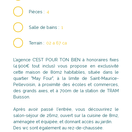
Pièces
:
4
Salle de bains
:
1
Terrain
:
02 a 67 ca
L’agence C’EST POUR TON BIEN à honoraires fixes
(4.900€ tout inclus) vous propose en exclusivité
cette maison de 80m2 habitables, située dans le
quartier "May Four", à la limite de Saint-Maurice-
Pellevoisin, à proximité des écoles et commerces,
des grands axes, et à 700m de la station de TRAM
Buisson.
Après avoir passé l'entrée, vous découvrirez le
salon-séjour de 26m2, ouvert sur la cuisine de 8m2,
aménagée et équipée, et donnant accès au jardin.
Des wc sont également au rez-de-chaussée.