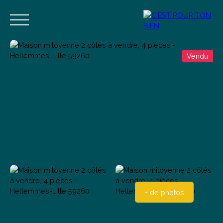
Vendu
Accueil
Acheter
Vendre
Estimer
Blog
Contact
Estimation
Alerte mail
+ de photos