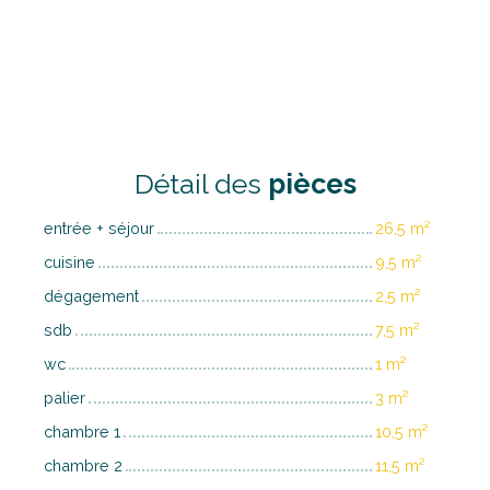
Détail des
pièces
entrée + séjour
26,5 m²
cuisine
9,5 m²
dégagement
2,5 m²
sdb
7,5 m²
wc
1 m²
palier
3 m²
chambre 1
10,5 m²
chambre 2
11,5 m²