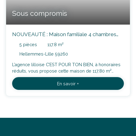
Sous compromis
NOUVEAUTÉ : Maison familiale 4 chambres
avec jardin – Hellemmes, rue recherchée
5
pièces
117.8
m²
Hellemmes-Lille 59260
L’agence lilloise C’EST POUR TON BIEN, à honoraires
réduits, vous propose cette maison de 117,80 m²
habitables, située dans l’une des plus belles rues
En savoir +
d’Hellemmes, la rue Charles Saint-Venant, à proximité
de toutes les commodités, des commerces du
centre-ville et du du métro « Mairie d’Hellemmes ».
Après avoir passé l’entrée, vous découvrirez tout
d’abord une pièce de vie de plus de 30m², suivie
d’une cuisine de près de 20m² donnant sur le jardin.
Une salle de bain ainsi que des WC séparés
complètent le rez-de-chaussée. La visite se poursuit
au premier étage, où vous trouverez deux chambres