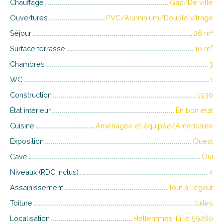
Chauffage
Gaz/De ville
Ouvertures
PVC/Aluminium/Double vitrage
Séjour
26
m²
Surface terrasse
10
m²
Chambres
3
WC
1
Construction
1930
État intérieur
En bon état
Cuisine
Aménagée et équipée/Américaine
Exposition
Ouest
Cave
Oui
Niveaux (RDC inclus)
4
Assainissement
Tout à l'égout
Toiture
tuiles
Localisation
Hellemmes-Lille 59260