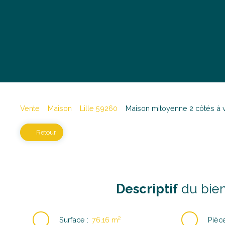
Vente
Maison
Lille 59260
Maison mitoyenne 2 côtés à v
Retour
Descriptif
du bie
Surface
:
76.16
m²
Pièc