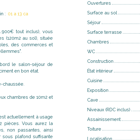
Ouvertures
Surface au sol
in
:
01 a 13 ca
Séjour
900€ tout inclus), vous
Surface terrasse
s (120m2 au sol), située
Chambres
coles, des commerces et
ellemmes".
WC
Construction
abord le salon-séjour de
ciment en bon état.
État intérieur
Cuisine
e-chaussée.
Exposition
 deux chambres de 10m2 et
Cave
Niveaux (RDC inclus)
, est actuellement à usage
Assainissement
2 pièces. Vous aurez la
Toiture
s, non passantes, ainsi
 sous plafond suffisante
Localisation