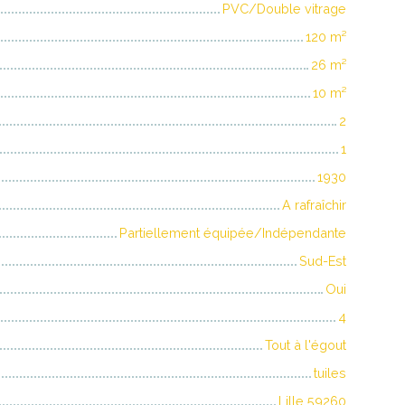
PVC/Double vitrage
120
m²
26
m²
10
m²
2
1
1930
A rafraîchir
Partiellement équipée/Indépendante
Sud-Est
Oui
4
Tout à l'égout
tuiles
Lille 59260