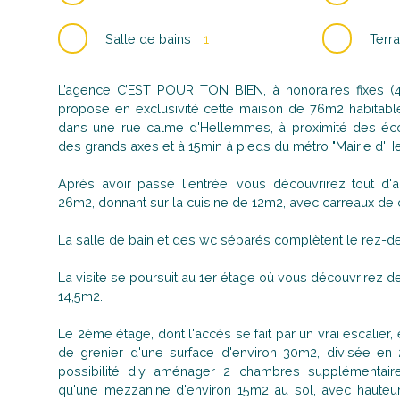
Salle de bains
:
1
Terra
L’agence C’EST POUR TON BIEN, à honoraires fixes (4.
propose en exclusivité cette maison de 76m2 habitable
dans une rue calme d'Hellemmes, à proximité des é
des grands axes et à 15min à pieds du métro "Mairie d'H
Après avoir passé l'entrée, vous découvrirez tout d'
26m2, donnant sur la cuisine de 12m2, avec carreaux de 
La salle de bain et des wc séparés complètent le rez-d
La visite se poursuit au 1er étage où vous découvrirez
14,5m2.
Le 2ème étage, dont l'accès se fait par un vrai escalier
de grenier d'une surface d'environ 30m2, divisée en 
possibilité d'y aménager 2 chambres supplémentaire
qu'une mezzanine d'environ 15m2 au sol, avec hauteur