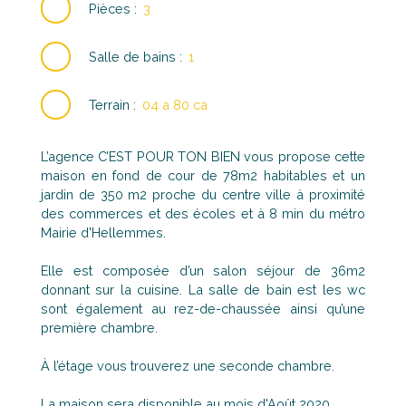
Pièces
:
3
Salle de bains
:
1
Terrain
:
04 a 80 ca
L’agence C’EST POUR TON BIEN vous propose cette
maison en fond de cour de 78m2 habitables et un
jardin de 350 m2 proche du centre ville à proximité
des commerces et des écoles et à 8 min du métro
Mairie d'Hellemmes.
Elle est composée d’un salon séjour de 36m2
donnant sur la cuisine. La salle de bain est les wc
sont également au rez-de-chaussée ainsi qu’une
première chambre.
À l’étage vous trouverez une seconde chambre.
La maison sera disponible au mois d'Août 2020.