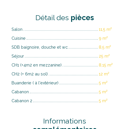
Détail des
pièces
Salon
11,5 m²
Cuisine
9 m²
SDB baignoire, douche et wc
8,5 m²
Séjour
25 m²
CH1 (+4m2 en mezzanine)
8,15 m²
CH2 (+ 6m2 au sol)
12 m²
Buanderie ( à l'extérieur)
5 m²
Cabanon
5 m²
Cabanon 2
5 m²
Informations