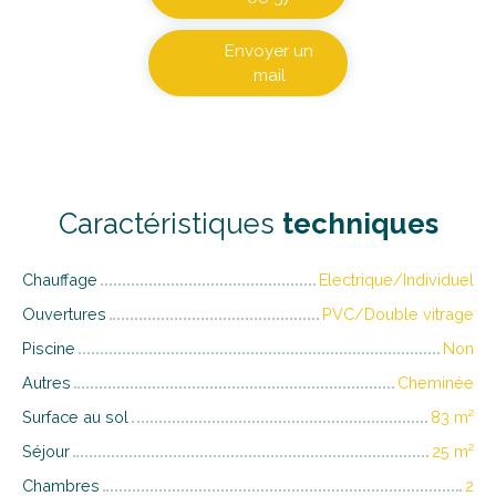
Envoyer un
mail
Caractéristiques
techniques
Chauffage
Electrique/Individuel
Ouvertures
PVC/Double vitrage
Piscine
Non
Autres
Cheminée
Surface au sol
83
m²
Séjour
25
m²
Chambres
2