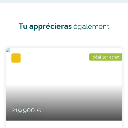
Tu apprécieras
également
Idéal 1er achat
219 900
€