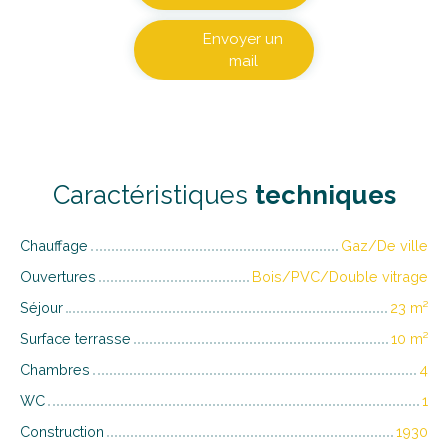
Envoyer un
mail
Caractéristiques
techniques
Chauffage
Gaz/De ville
Ouvertures
Bois/PVC/Double vitrage
Séjour
23
m²
Surface terrasse
10
m²
Chambres
4
WC
1
Construction
1930