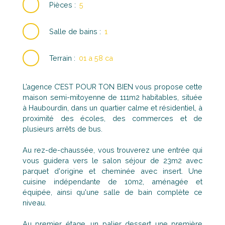
Pièces
:
5
Salle de bains
:
1
Terrain
:
01 a 58 ca
L’agence C’EST POUR TON BIEN vous propose cette
maison semi-mitoyenne de 111m2 habitables, située
à Haubourdin, dans un quartier calme et résidentiel, à
proximité des écoles, des commerces et de
plusieurs arrêts de bus.
Au rez-de-chaussée, vous trouverez une entrée qui
vous guidera vers le salon séjour de 23m2 avec
parquet d'origine et cheminée avec insert. Une
cuisine indépendante de 10m2, aménagée et
équipée, ainsi qu'une salle de bain complète ce
niveau.
Au premier étage, un palier dessert une première