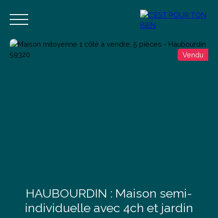
Vendu
Accueil
Acheter
Vendre
Estimer
Blog
Contact
Estimation
Alerte mail
HAUBOURDIN : Maison semi-
individuelle avec 4ch et jardin