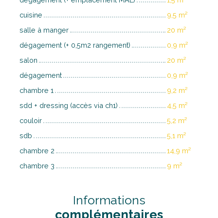
cuisine
9,5 m²
salle à manger
20 m²
dégagement (+ 0,5m2 rangement)
0,9 m²
salon
20 m²
dégagement
0,9 m²
chambre 1
9,2 m²
sdd + dressing (accès via ch1)
4,5 m²
couloir
5,2 m²
sdb
5,1 m²
chambre 2
14,9 m²
chambre 3
9 m²
Informations
complémentaires