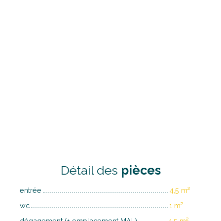
Détail des
pièces
entrée
4,5 m²
wc
1 m²
dégagement (+ emplacement MAL)
1,5 m²