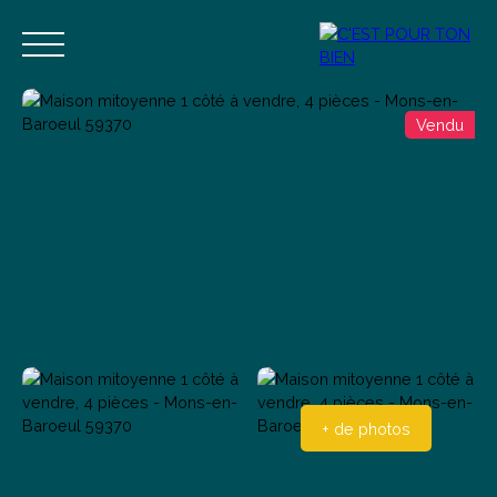
Vendu
Accueil
Acheter
Vendre
Estimer
Blog
Contact
Estimation
Alerte mail
+ de photos