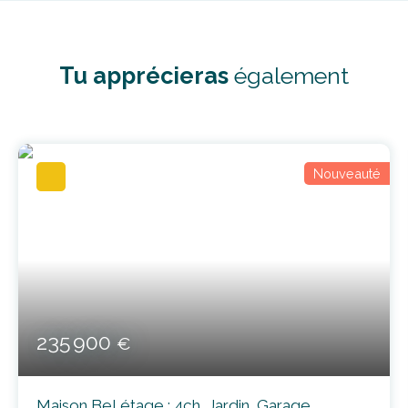
Tu apprécieras
également
Nouveauté
235 900
€
Maison Bel étage : 4ch, Jardin, Garage