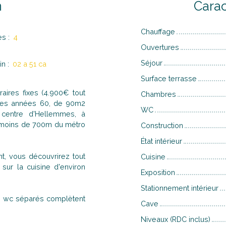
n
Carac
Chauffage
es
:
4
Ouvertures
Séjour
in
:
02 a 51 ca
Surface terrasse
ires fixes (4.900€ tout
Chambres
 des années 60, de 90m2
WC
 centre d'Hellemmes, à
 moins de 700m du métro
Construction
État intérieur
, vous découvrirez tout
Cuisine
sur la cuisine d'environ
Exposition
Stationnement intérieur
s wc séparés complètent
Cave
Niveaux (RDC inclus)