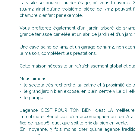
La visite se poursuit au 1er étage, où vous trouverez
10,5m2 ainsi qu'une troisième pièce de 7m2 pouvant f
chambre d'enfant par exemple.
Vous profiterez également d'un jardin arboré de 145
grande terrasse carrelée et un abri de jardin et d'un jardi
Une cave saine de 9m2 et un garage de 15m2, non attena
la maison, complètent les prestations.
Cette maison nécessite un rafraîchissement global et qu
Nous aimons :
le secteur très recherché, au calme et à proximité de
le grand jardin bien exposé, en plein centre ville d'He
le garage
L'agence C'EST POUR TON BIEN, c'est LA meilleure 
immobilière. Bénéficiez d'un accompagnement de A 
fixe de 4.900€, quel que soit le prix du bien en vente.
(En moyenne, 3 fois moins cher qu’une agence tradit