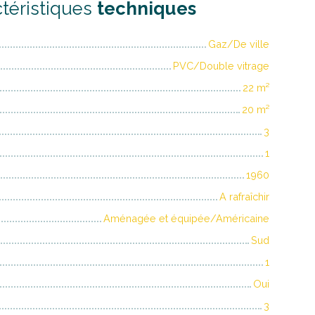
téristiques
techniques
Gaz/De ville
PVC/Double vitrage
22
m²
20
m²
3
1
1960
A rafraîchir
Aménagée et équipée/Américaine
Sud
1
Oui
3