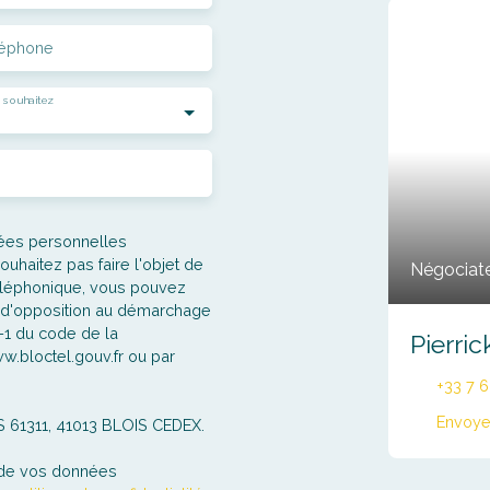
léphone
 souhaitez
nées personnelles
haitez pas faire l'objet de
Négociate
éléphonique, vous pouvez
te d'opposition au démarchage
3-1 du code de la
Pierri
w.bloctel.gouv.fr ou par
+33 7 
Envoye
CS 61311, 41013 BLOIS CEDEX.
t de vos données