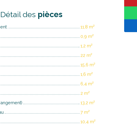
Détail des
pièces
ent
11,8 m²
0,9 m²
1,2 m²
22 m²
15,6 m²
1,6 m²
6,4 m²
2 m²
 rangement)
13,2 m²
au
7 m²
10,4 m²