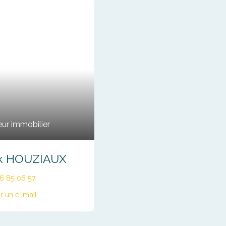
ur immobilier
ck HOUZIAUX
66 85 06 57
r un e-mail