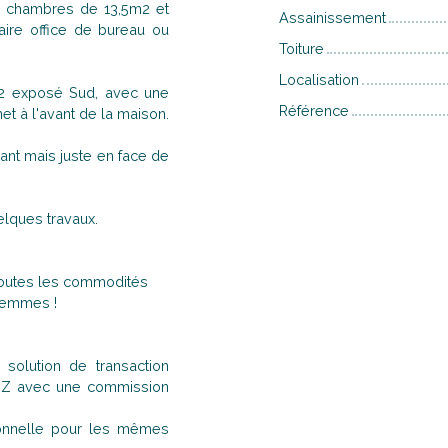
 2 chambres de 13,5m2 et
Assainissement
aire office de bureau ou
Toiture
Localisation
m2 exposé Sud, avec une
Référence
net à l'avant de la maison.
nt mais juste en face de
elques travaux.
 toutes les commodités
llemmes !
solution de transaction
à Z avec une commission
ionnelle pour les mêmes