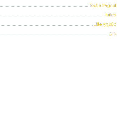
Tout à l'égout
tuiles
Lille 59260
510