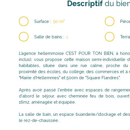
Descriptif
du bie
Surface
:
90
m²
Pièc
Salle de bains
:
1
Terra
L’agence hellemmoise C’EST POUR TON BIEN, à honora
inclus), vous propose cette maison semi-individuelle
habitables, située dans une rue calme, proche du
proximité des écoles, du collège, des commerces et à
"Mairie d'Hellemmes" et 500m de "Square Flandres".
Après avoir passé l'entrée avec espaces de rangement
d'abord le séjour, avec cheminée feu de bois, ouvert 
16m2, aménagée et équipée.
La salle de bain, un espace buanderie/stockage et de
le rez-de-chaussée.