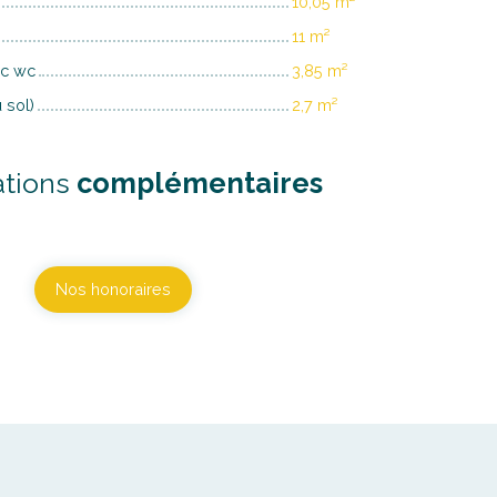
10,05 m²
11 m²
ec wc
3,85 m²
 sol)
2,7 m²
ations
complémentaires
Nos honoraires