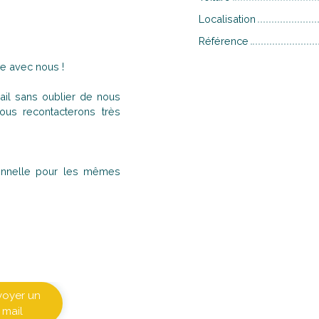
Localisation
Référence
e avec nous !
il sans oublier de nous
us recontacterons très
ionnelle pour les mêmes
voyer un
mail