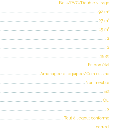
Bois/PVC/Double vitrage
92
m²
27
m²
15
m²
2
2
1930
En bon état
Aménagée et équipée/Coin cuisine
Non meublé
Est
Oui
3
Tout à l'égout conforme
correct