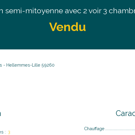
emi-mitoyenne avec 2 voir 3 chambre
Vendu
es - Hellemmes-Lille 59260
n
Carac
Chauffage
es
:
3