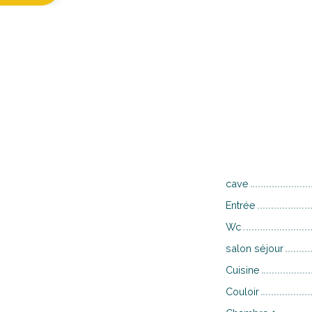
cave
Entrée
Wc
salon séjour
Cuisine
Couloir