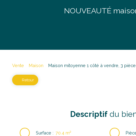
NOUVEAUTÉ maison s
Vente
Maison
Maison mitoyenne 1 côté à vendre, 3 pièc
Retour
Descriptif
du bie
Surface
:
70.4
m²
Pièc