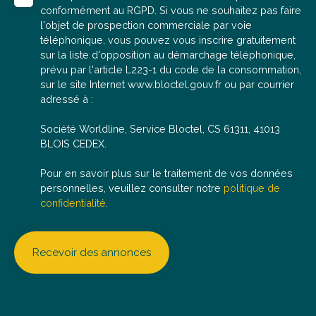
oublier de nous communiquer votre numéro de
conformément au RGPD. Si vous ne souhaitez pas faire
téléphone et nous vous recontacterons très
l'objet de prospection commerciale par voie
rapidement. 👩🏻‍🦰 Morgane, négociatrice en
téléphonique, vous pouvez vous inscrire gratuitement
immobilier (RSAC 898 859 599), se tient à votre
sur la liste d'opposition au démarchage téléphonique,
disposition pour répondre à vos questions, organiser
prévu par l'article L223-1 du code de la consommation,
une visite ou réaliser une estimation gratuite de votre
sur le site Internet www.bloctel.gouv.fr ou par courrier
bien actuel.
adressé à :
Société Worldline, Service Bloctel, CS 61311, 41013
BLOIS CEDEX.
Pour en savoir plus sur le traitement de vos données
personnelles, veuillez consulter notre
politique de
confidentialité
.
Recevoir des annonces