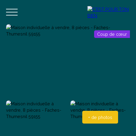
Coup de cœur
Accueil
Acheter
Vendre
Estimer
Blog
Contact
Estimation
Alerte mail
+ de photos