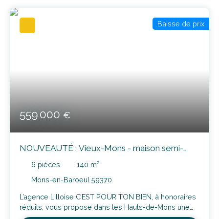
Baisse de prix
559 000
€
NOUVEAUTÉ : Vieux-Mons - maison semi-
mitoyenne 140m² avec jardin, garage et
6
pièces
140
m²
dépendance
Mons-en-Baroeul 59370
L’agence Lilloise C’EST POUR TON BIEN, à honoraires
réduits, vous propose dans les Hauts-de-Mons une
maison semi-mitoyenne de 140 m² habitables, en