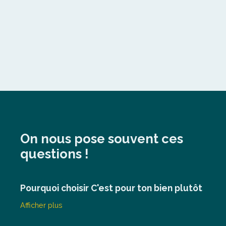
On nous pose souvent ces
questions !
Pourquoi choisir C'est pour ton bien plutôt
qu'une agence immobilière traditionnelle
Afficher plus
?
Comment faites-vous pour proposer ce
Notre agence immobilière combine un prix juste et
transparent, dès
4 900 €
, avec une expérience
tarif ?