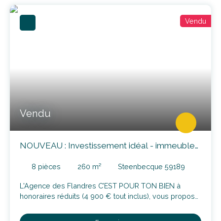
Vendu
NOUVEAU : Investissement idéal - immeuble
de 260m² (maison, commerce et atelier à
réinventer)
8
pièces
260
m²
Steenbecque 59189
L'Agence des Flandres C’EST POUR TON BIEN à
honoraires réduits (4 900 € tout inclus), vous propose
à la vente un ensemble immobilier de plus de 260 m²,
situé sur une parcelle de 335 m², en plein centre du
En savoir +
village de Steenbecque, à quelques minutes
d'Hazebrouck. Le bien bénéficie d’un emplacement