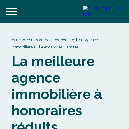
👋 Hello, nous sommes C'est pour ton bien, agence
immobilière à Lille et dans les Flandres
La meilleure
Accueil
Acheter
Vendre
Estimer
Blog
Contact
agence
Estimation
Alerte mail
immobilière à
honoraires
réduits