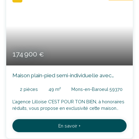
174 900
€
Maison plain-pied semi-individuelle avec
jardin, proche métro
2
pièces
49
m²
Mons-en-Baroeul 59370
L’agence Lilloise C’EST POUR TON BIEN, à honoraires
réduits, vous propose en exclusivité cette maison
plain-pied semi-individuelle de 49m2 habitables,
située dans une petite rue calme et très peu passante
En savoir +
du quartier Mons Sarts, à proximité des commerces,
des écoles et à 450m du métro "Mons Sarts". Vous