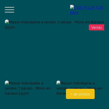
Vendu
Accueil
Acheter
Vendre
Estimer
Blog
Contact
Estimation
Alerte mail
+ de photos