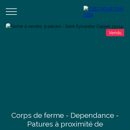
Vendu
Accueil
Acheter
Vendre
Estimer
Blog
Contact
Estimation
Alerte mail
Corps de ferme - Dependance -
Patures à proximité de