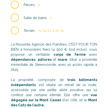
Pièces
:
9
Salle de bains
:
1
Terrain
:
01 ha 50 a 16 ca
La Nouvelle Agence des Flandres, C’EST POUR TON
BIEN à honoraires fixes (4 900 € tout inclus), vous
propose un véritable
corps de ferme
avec
dépendances
,
pâtures
et
mare
, situé à proximité
immédiate de Steenvoorde, avec un accès rapide à
l’A25.
La propriété, composée de
trois bâtiments
indépendants
, est située en retrait de la route,
accessible par une petite allée privative qui lui
confère une certaine intimité. Elle offre une
vue
dégagée sur le Mont Cassel
d’un côté, et le
Mont
des Cats de l’autre
.