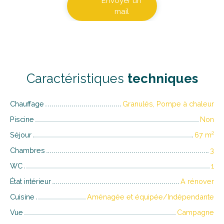
Envoyer un
mail
Caractéristiques
techniques
Chauffage
Granulés, Pompe à chaleur
Piscine
Non
Séjour
67
m²
Chambres
3
WC
1
État intérieur
A rénover
Cuisine
Aménagée et équipée/Indépendante
Vue
Campagne