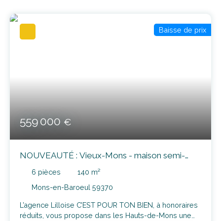
Baisse de prix
559 000
€
NOUVEAUTÉ : Vieux-Mons - maison semi-
mitoyenne 140m² avec jardin, garage et
6
pièces
140
m²
dépendance
Mons-en-Baroeul 59370
L’agence Lilloise C’EST POUR TON BIEN, à honoraires
réduits, vous propose dans les Hauts-de-Mons une