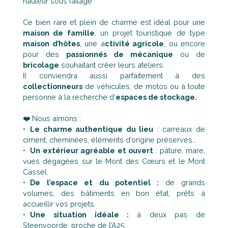
hauteur sous faîtage.
Ce bien rare et plein de charme est idéal pour une
maison de famille
, un projet touristique de type
maison d’hôtes
, une a
ctivité agricole
, ou encore
pour des
passionnés de mécanique
ou de
bricolage
souhaitant créer leurs ateliers.
Il conviendra aussi parfaitement à des
collectionneurs
de véhicules, de motos ou à toute
personne à la recherche d’
espaces de stockage.
❤️ Nous aimons :
Le charme authentique du lieu
: carreaux de
ciment, cheminées, éléments d’origine préservés…
Un extérieur agréable et ouvert
: pâture, mare,
vues dégagées sur le Mont des Cœurs et le Mont
Cassel.
De l’espace et du potentiel :
de grands
volumes, des bâtiments en bon état, prêts à
accueillir vos projets.
Une situation idéale :
à deux pas de
Steenvoorde, proche de l’A25.