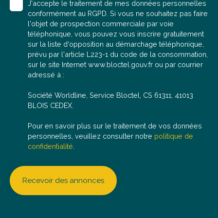
J'accepte le traitement de mes données personnelles
oublier de nous communiquer votre numéro de
conformément au RGPD. Si vous ne souhaitez pas faire
téléphone et nous vous recontacterons très
l'objet de prospection commerciale par voie
rapidement. 👩🏻‍🦰 Morgane, négociatrice en
téléphonique, vous pouvez vous inscrire gratuitement
immobilier (RSAC 898 859 599), se tient à votre
sur la liste d'opposition au démarchage téléphonique,
disposition pour répondre à vos questions, organiser
prévu par l'article L223-1 du code de la consommation,
une visite ou réaliser une estimation gratuite de votre
sur le site Internet www.bloctel.gouv.fr ou par courrier
bien actuel.
adressé à :
Société Worldline, Service Bloctel, CS 61311, 41013
BLOIS CEDEX.
Pour en savoir plus sur le traitement de vos données
personnelles, veuillez consulter notre
politique de
confidentialité
.
Recevoir des annonces