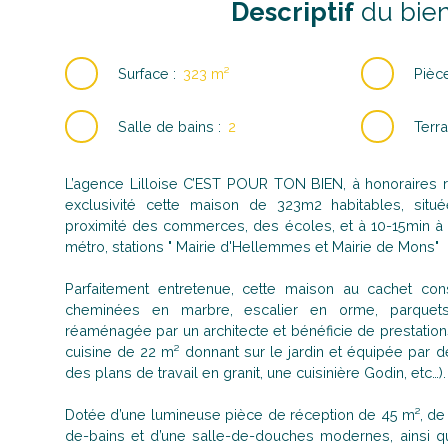
Descriptif
du bie
Surface
:
323
m²
Pièc
Salle de bains
:
2
Terra
L’agence Lilloise C’EST POUR TON BIEN, à honoraires 
exclusivité cette maison de 323m2 habitables, situ
proximité des commerces, des écoles, et à 10-15min à
métro, stations " Mairie d'Hellemmes et Mairie de Mons"
Parfaitement entretenue, cette maison au cachet cons
cheminées en marbre, escalier en orme, parquets
réaménagée par un architecte et bénéficie de prestatio
cuisine de 22 m² donnant sur le jardin et équipée par d
des plans de travail en granit, une cuisinière Godin, etc…).
Dotée d’une lumineuse pièce de réception de 45 m², de 
de-bains et d’une salle-de-douches modernes, ainsi q