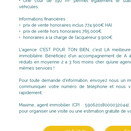
Une cour de 190 m² permet également le stati
véhicules.
Informations financières :
prix de vente honoraires inclus 774.900€ HAI
prix de vente hors honoraires 765.000€
honoraires à la charge de l’acquéreur 9.900€
L'agence C'EST POUR TON BIEN, c'est LA meilleure 
immobilière. Bénéficiez d'un accompagnement de A 
réduits en moyenne 2 à 3 fois moins cher qu’une agence
mêmes services !
Pour toute demande d'information, envoyez nous un ma
communiquer votre numéro de téléphone et nous vo
rapidement.
Maxime, agent immobilier (CPI : 59062018000032044), r
pour organiser une visite ou une estimation gratuite de vo