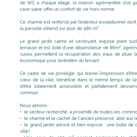
de WC à chaque étage, la maison agrémentée d’un gar
cave saine offre un confort de vie hors-norme.
Ce charme est renforcé par l’extérieur exceptionnel dont 
la parcelle s’étend sur plus de 980 m².
Le grand jardin calme et verdoyant, exposé plein sud
terrasse et est doté d'une dépendance de 86m², agrém
cuves permettent la récupération des eaux de pluie (in
économique pour l’entretien du terrain).
Ce cadre de vie privilégié, qui donne l’impression d’ê
cœur de la ville, bénéficie dans le même temps de l’
d’être totalement accessible et parfaitement desserv
commun.
Nous aimons :
le secteur recherché, à proximité de toutes les comm
le charme et le cachet de l'ancien préservé, allié au
le grand jardin arboré et bien exposé : une bulle d
ville !