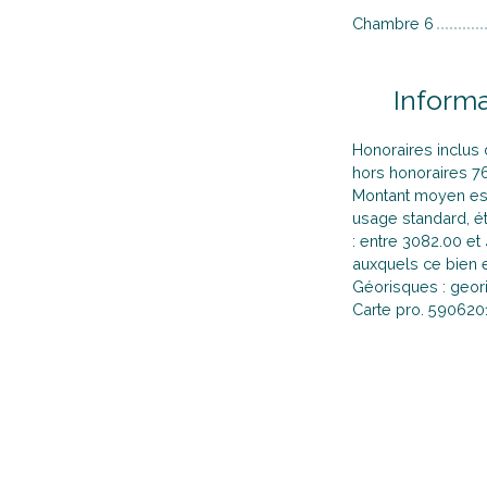
Chambre 6
Inform
Honoraires inclus 
hors honoraires 7
Montant moyen es
usage standard, ét
: entre 3082.00 et
auxquels ce bien e
Géorisques : geori
Carte pro. 59062