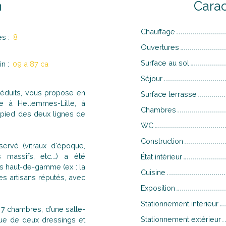
n
Carac
Chauffage
es
:
8
Ouvertures
Surface au sol
in
:
09 a 87 ca
Séjour
réduits, vous propose en
Surface terrasse
ée à Hellemmes-Lille, à
Chambres
 pied des deux lignes de
WC
Construction
ervé (vitraux d'époque,
 massifs, etc.…) a été
État intérieur
ns haut-de-gamme (ex : la
Cuisine
es artisans réputés, avec
Exposition
Stationnement intérieur
7 chambres, d’une salle-
Stationnement extérieur
ue de deux dressings et