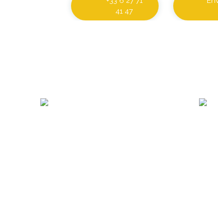
+33 6 27 71
En
41 47