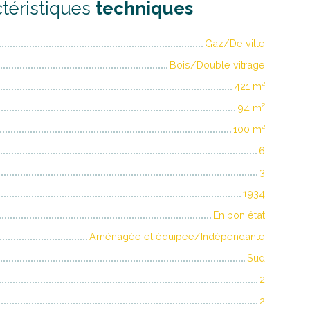
téristiques
techniques
Gaz/De ville
Bois/Double vitrage
421
m²
94
m²
100
m²
6
3
1934
En bon état
Aménagée et équipée/Indépendante
Sud
2
2