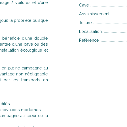
age 2 voitures et d’une
Cave
Assainissement
jouit la propriété puisque
Toiture
Localisation
, bénéficie d'une double
Référence
entée d'une cave où des
stallation écologique et
tre en pleine campagne au
avantage non négligeable
i par les transports en
odités
x rénovations modernes
e campagne au cœur de la