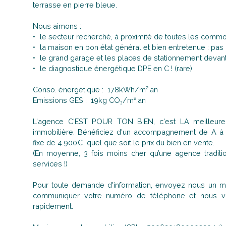
terrasse en pierre bleue.
Nous aimons :
le secteur recherché, à proximité de toutes les comm
la maison en bon état général et bien entretenue : pas
le grand garage et les places de stationnement devan
le diagnostique énergétique DPE en C ! (rare)
Conso. énergétique : 178kWh/m².an
Emissions GES : 19kg CO₂/m².an
L'agence C'EST POUR TON BIEN, c'est LA meilleure 
immobilière. Bénéficiez d'un accompagnement de A 
fixe de 4.900€, quel que soit le prix du bien en vente.
(En moyenne, 3 fois moins cher qu’une agence tradit
services !)
Pour toute demande d'information, envoyez nous un ma
communiquer votre numéro de téléphone et nous vo
rapidement.