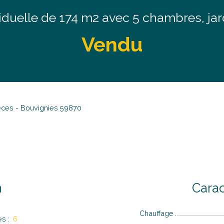
iduelle de 174 m2 avec 5 chambres, jar
Vendu
èces - Bouvignies 59870
n
Carac
Chauffage
es
:
6