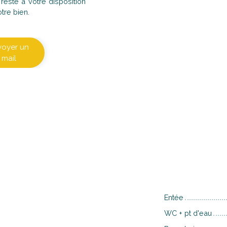
este à votre disposition
tre bien.
voyer un
mail
Entée
WC + pt d'eau