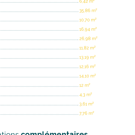
6,42 m²
35,86 m²
10,70 m²
16,94 m²
26,98 m²
11,82 m²
13,19 m²
12,16 m²
14,10 m²
12 m²
4,3 m²
3,61 m²
7,76 m²
ations
complémentaires