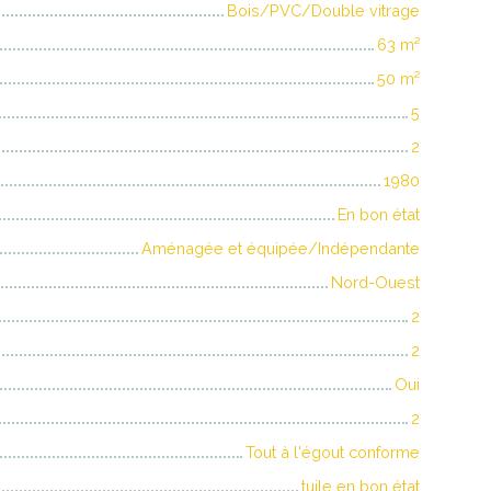
Bois/PVC/Double vitrage
63
m²
50
m²
5
2
1980
En bon état
Aménagée et équipée/Indépendante
Nord-Ouest
2
2
Oui
2
Tout à l'égout conforme
tuile en bon état