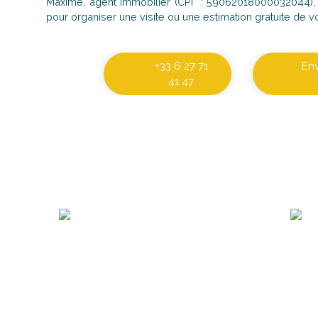
Maxime, agent immobilier (CPI : 59062018000032044), r
pour organiser une visite ou une estimation gratuite de vo
+33 6 27 71
En
41 47