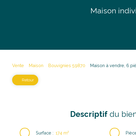
Maison indiv
Vente
Maison
Bouvignies 59870
Maison à vendre, 6 pi
Retour
Descriptif
du bie
Surface
:
174
m²
Pièc