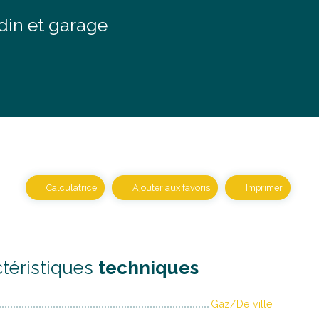
din et garage
Calculatrice
Ajouter aux favoris
Imprimer
téristiques
techniques
Gaz/De ville