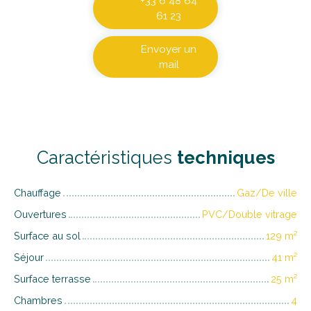
+33 6 48 64
61 23
Envoyer un
mail
Caractéristiques
techniques
Chauffage
Gaz/De ville
Ouvertures
PVC/Double vitrage
Surface au sol
129
m²
Séjour
41
m²
Surface terrasse
25
m²
Chambres
4