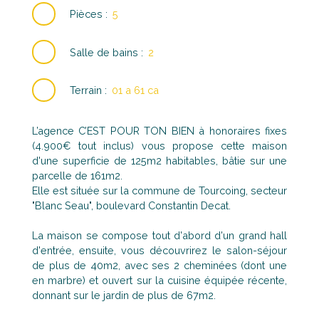
Pièces
:
5
Salle de bains
:
2
Terrain
:
01 a 61 ca
L’agence C’EST POUR TON BIEN à honoraires fixes
(4.900€ tout inclus) vous propose cette maison
d'une superficie de 125m2 habitables, bâtie sur une
parcelle de 161m2.
Elle est située sur la commune de Tourcoing, secteur
"Blanc Seau", boulevard Constantin Decat.
La maison se compose tout d'abord d'un grand hall
d'entrée, ensuite, vous découvrirez le salon-séjour
de plus de 40m2, avec ses 2 cheminées (dont une
en marbre) et ouvert sur la cuisine équipée récente,
donnant sur le jardin de plus de 67m2.