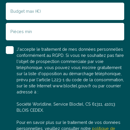
bien-être à la maisonles espaces extérieurs à
l’ambiance intimiste et chaleureusela possibilité
Budget max (€)
d’exploiter une partie indépendante en chambre
d’hôtesle garage et les nombreuses possibilités
d’aménagementla luminosité et les prestations
Pièces min
générales du bienInformations financières :prix de
vente honoraires inclus : 399. 900€ HAIprix de vente
hors honoraires : 392. 000€ honoraires à la charge de
J'accepte le traitement de mes données personnelles
l’acquéreur : 7. 900€ L'agence C'EST POUR TON BIEN,
conformément au RGPD. Si vous ne souhaitez pas faire
c'est LA meilleure solution de transaction immobilière.
l'objet de prospection commerciale par voie
Bénéficiez d'un accompagnement de A à Z avec nos
téléphonique, vous pouvez vous inscrire gratuitement
honoraires réduits en moyenne 2 à 3 fois moins cher
sur la liste d'opposition au démarchage téléphonique,
qu’une agence traditionnelle pour les mêmes services
prévu par l'article L223-1 du code de la consommation,
! Pour toute demande d'information, envoyez nous un
sur le site Internet www.bloctel.gouv.fr ou par courrier
mail sans oublier de nous communiquer votre numéro
adressé à :
de téléphone et nous vous recontacterons très
rapidement. Alexandre, agent commercial en
Société Worldline, Service Bloctel, CS 61311, 41013
immobilier (RSAC : 2023AC00075), se tient à votre
BLOIS CEDEX.
disposition pour répondre à vos questions, organiser
une visite ou réaliser une estimation offerte de votre
Pour en savoir plus sur le traitement de vos données
bien actuel.
personnelles, veuillez consulter notre
politique de