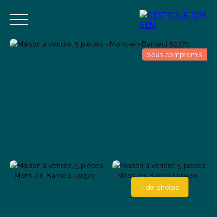
Sous compromis
Accueil
Acheter
Vendre
Estimer
Blog
Contact
Estimation
Alerte mail
+ de photos