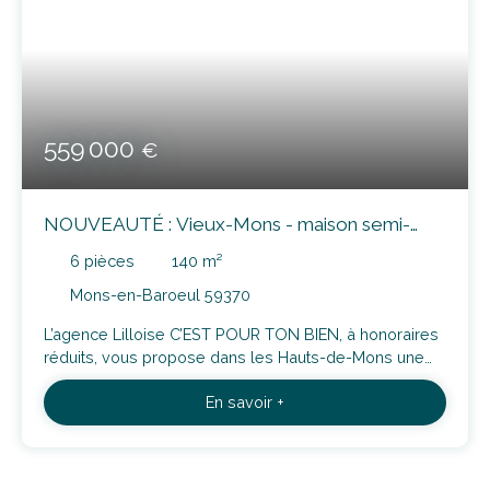
559 000
€
NOUVEAUTÉ : Vieux-Mons - maison semi-
mitoyenne 140m² avec jardin, garage et
6
pièces
140
m²
dépendance
Mons-en-Baroeul 59370
L’agence Lilloise C’EST POUR TON BIEN, à honoraires
réduits, vous propose dans les Hauts-de-Mons une
maison semi-mitoyenne de 140 m² habitables, en
En savoir +
retrait de rue, implantée sur une parcelle de 490 m² et
comprenant un garage ainsi qu’une dépendance. Elle
se situe à 5 minutes à pied du métro et à proximité
immédiate des commerces, des écoles et de la vie