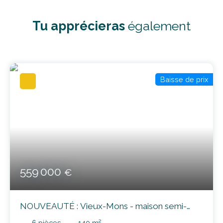
Tu apprécieras
également
Baisse de prix
559 000
€
NOUVEAUTÉ : Vieux-Mons - maison semi-
mitoyenne 140m² avec jardin, garage et
6
pièces
140
m²