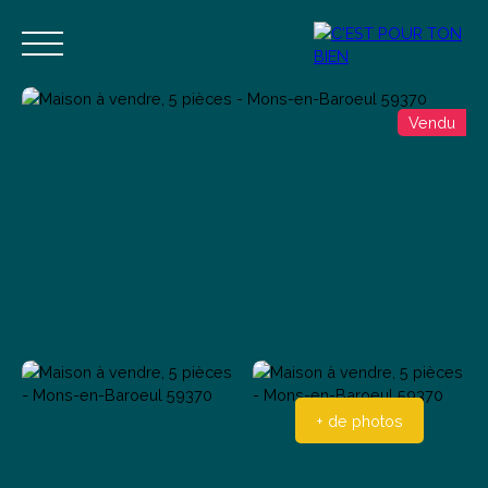
Vendu
Accueil
Acheter
Vendre
Estimer
Blog
Contact
Estimation
Alerte mail
+ de photos