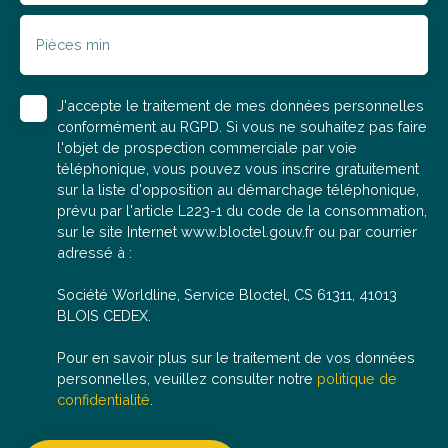
solution de transaction immobilière. Bénéficiez d'un
accompagnement de A à Z avec une commission fixe
Pièces min
en moyenne 2 à 3 fois moins cher qu’une agence
traditionnelle pour les mêmes services ! Pour toute
demande d'information, envoyez nous un mail sans
J'accepte le traitement de mes données personnelles
oublier de nous communiquer votre numéro de
conformément au RGPD. Si vous ne souhaitez pas faire
téléphone et nous vous recontacterons très
l'objet de prospection commerciale par voie
rapidement. 👩🏻‍🦰 Morgane, négociatrice en
téléphonique, vous pouvez vous inscrire gratuitement
immobilier (RSAC 898 859 599), se tient à votre
sur la liste d'opposition au démarchage téléphonique,
disposition pour répondre à vos questions, organiser
prévu par l'article L223-1 du code de la consommation,
une visite ou réaliser une estimation gratuite de votre
sur le site Internet www.bloctel.gouv.fr ou par courrier
bien actuel.
adressé à :
Société Worldline, Service Bloctel, CS 61311, 41013
BLOIS CEDEX.
Pour en savoir plus sur le traitement de vos données
personnelles, veuillez consulter notre
politique de
confidentialité
.