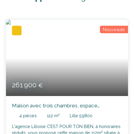
Nouveauté
261 900
€
Maison avec trois chambres, espace
mezannine et extérieur
4
pièces
112
m²
Lille 59800
L'agence Lilloise C’EST POUR TON BIEN, à honoraires
réduits, vous propose cette maison de 112m² située à