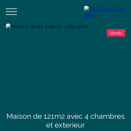
Vendu
Accueil
Acheter
Vendre
Estimer
Blog
Contact
Estimation
Alerte mail
Maison de 121m2 avec 4 chambres
et exterieur