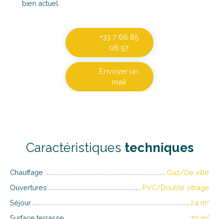
bien actuel.
+33 7 66 85
06 57
Envoyer un
mail
Caractéristiques
techniques
Chauffage
Gaz/De ville
Ouvertures
PVC/Double vitrage
Séjour
24
m²
Surface terrasse
70
m²