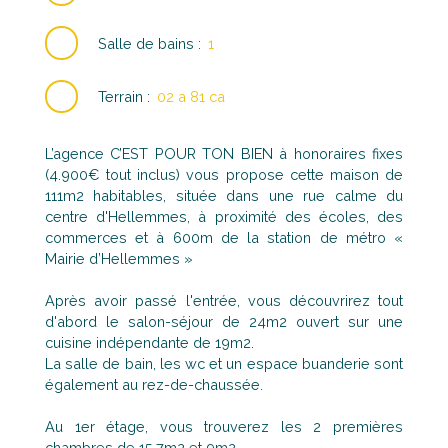
Salle de bains
:
1
Terrain
:
02 a 81 ca
L’agence C’EST POUR TON BIEN à honoraires fixes
(4.900€ tout inclus) vous propose cette maison de
111m2 habitables, située dans une rue calme du
centre d'Hellemmes, à proximité des écoles, des
commerces et à 600m de la station de métro «
Mairie d’Hellemmes »
Après avoir passé l'entrée, vous découvrirez tout
d'abord le salon-séjour de 24m2 ouvert sur une
cuisine indépendante de 19m2.
La salle de bain, les wc et un espace buanderie sont
également au rez-de-chaussée.
Au 1er étage, vous trouverez les 2 premières
chambres de 15,7m2 et 9m2.