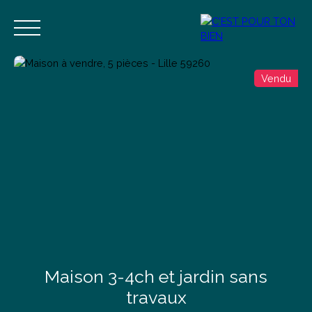
Vendu
Accueil
Acheter
Vendre
Estimer
Blog
Contact
Estimation
Alerte mail
Maison 3-4ch et jardin sans
travaux