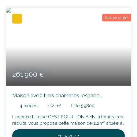
Nouveauté
261 900
€
Maison avec trois chambres, espace
mezannine et extérieur
4
pièces
112
m²
Lille 59800
L'agence Lilloise C’EST POUR TON BIEN, à honoraires
réduits, vous propose cette maison de 112m² située à
Lille-Fives, proche de toutes commodités: Découvrez
En savoir +
aujourd'hui ce bien s'ouvrant sur l'accès à votre séjour