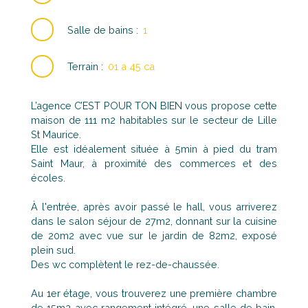
Salle de bains
:
1
Terrain
:
01 a 45 ca
L’agence C’EST POUR TON BIEN vous propose cette
maison de 111 m2 habitables sur le secteur de Lille
St Maurice.
Elle est idéalement située à 5min à pied du tram
Saint Maur, à proximité des commerces et des
écoles.
À l'entrée, après avoir passé le hall, vous arriverez
dans le salon séjour de 27m2, donnant sur la cuisine
de 20m2 avec vue sur le jardin de 82m2, exposé
plein sud.
Des wc complètent le rez-de-chaussée.
Au 1er étage, vous trouverez une première chambre
de 15m2 avec rangement intégré, une salle de bain,