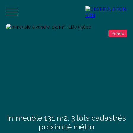
Vendu
Accueil
Acheter
Vendre
Estimer
Blog
Contact
Estimation
Alerte mail
Immeuble 131 m2, 3 lots cadastrés
proximité métro