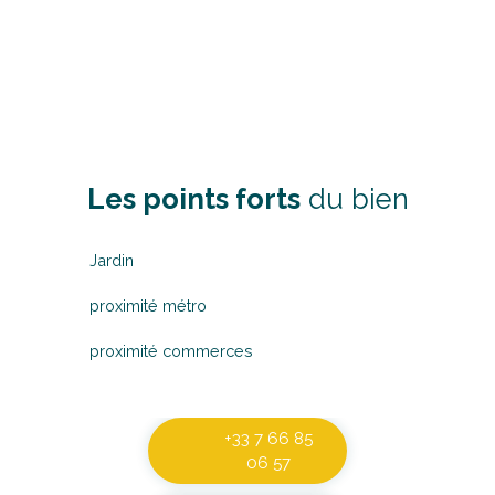
- Au 2ème étage, un T2 de 30 m2, loué 520 euros
L’immeuble dispose également d’une cave de 25
m2.
Sans frais de syndic. Quelques travaux sont à
prévoir.
Revenus annuels : 19440 euros
Les points forts
du bien
Jardin
proximité métro
proximité commerces
+33 7 66 85
06 57