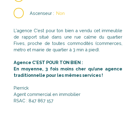
Ascenseur
:
Non
L'agence C'est pour ton bien a vendu cet immeuble
de rapport situé dans une rue calme du quartier
Fives, proche de toutes commodités (commerces,
métro et mairie de quartier à 3 min à pied).
Agence C'EST POUR TON BIEN :
En moyenne, 3 fois moins cher qu’une agence
traditionnelle pour les mêmes services !
Pierrick
Agent commercial en immobilier
RSAC : 847 867 157
L’immeuble est divisé en 3 appartements cadastrés,
tous loués actuellement et se compose de :
- Au RDC, un appartement de type T3 d’une surface
de 60 m2, avec un jardin de 100 m2, loué 600 euros
- Au 1er étage, un T2 de 30 m2, loué 500 euros