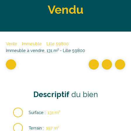
Vendu
Vente
Immeuble
Lille 59800
Immeuble à vendre, 131 m² - Lille 59800
Descriptif
du bien
Surface
:
131
m²
Terrain
:
197
m²