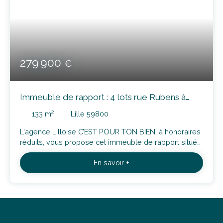
279 900
€
Immeuble de rapport : 4 lots rue Rubens à
Fives
133
m²
Lille 59800
L'agence Lilloise C’EST POUR TON BIEN, à honoraires
réduits, vous propose cet immeuble de rapport situé
rue Rubens avec 4 lots cadastrés: Découvrez
En savoir +
aujourd'hui votre futur placement : Double vitrage
partout, cour saine au rez-de chaussée, cet immeuble
vous permettra d'avoir un revenu supplémentaire
serein. Vous aurez au niveau des 4 lots: - Au RDC un
T2 meublé loué 560€ HC de 37. 48m² et un T2
meublé côté cour non loué, louable 648€ HC de 45.