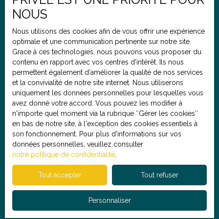
Localisation
NOUS
Lille (59000)
Nous utilisons des cookies afin de vous offrir une expérience
optimale et une communication pertinente sur notre site.
Budget max (€)
Grace à ces technologies, nous pouvons vous proposer du
contenu en rapport avec vos centres d'intérêt. Ils nous
J'accepte le traitement de mes données personnelles
permettent également d'améliorer la qualité de nos services
conformément au RGPD. Si vous ne souhaitez pas faire
et la convivialité de notre site internet. Nous utiliserons
l'objet de prospection commerciale par voie
uniquement les données personnelles pour lesquelles vous
téléphonique, vous pouvez vous inscrire gratuitement
avez donné votre accord. Vous pouvez les modifier à
sur la liste d'opposition au démarchage téléphonique,
n'importe quel moment via la rubrique ″Gérer les cookies″
prévu par l'article L223-1 du code de la consommation,
en bas de notre site, à l'exception des cookies essentiels à
sur le site Internet www.bloctel.gouv.fr ou par courrier
son fonctionnement. Pour plus d'informations sur vos
adressé à :
données personnelles, veuillez consulter
notre politique de confidentialité
.
Société Worldline, Service Bloctel, CS 61311, 41013
BLOIS CEDEX.
Tout accepter
Tout refuser
Pour en savoir plus sur le traitement de vos données
Personnaliser
personnelles, veuillez consulter notre
politique de
confidentialité
.