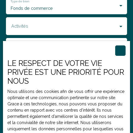
Type de bien
Fonds de commerce
Activités
Localisation
Cassel (59670)
LE RESPECT DE VOTRE VIE
Budget max (€)
PRIVÉE EST UNE PRIORITÉ POUR
NOUS
J'accepte le traitement de mes données personnelles
Nous utilisons des cookies afin de vous offrir une expérience
conformément au RGPD. Si vous ne souhaitez pas faire
optimale et une communication pertinente sur notre site.
l'objet de prospection commerciale par voie
Grace à ces technologies, nous pouvons vous proposer du
téléphonique, vous pouvez vous inscrire gratuitement
contenu en rapport avec vos centres d'intérêt. Ils nous
sur la liste d'opposition au démarchage téléphonique,
permettent également d'améliorer la qualité de nos services
prévu par l'article L223-1 du code de la consommation,
et la convivialité de notre site internet. Nous utiliserons
sur le site Internet www.bloctel.gouv.fr ou par courrier
uniquement les données personnelles pour lesquelles vous
adressé à :