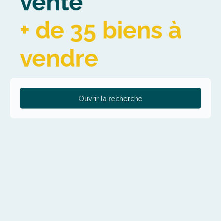
vente
+ de 35 biens à
vendre
Ouvrir la recherche
Type de bien
Fonds de commerce
Activités
Localisation
Cassel (59670)
Budget max (€)