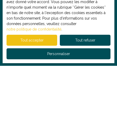
avez donné votre accord. Vous pouvez les modifier à
n'importe quel moment via la rubrique ″Gérer les cookies″
Société Worldline, Service Bloctel, CS 61311, 41013
en bas de notre site, à l'exception des cookies essentiels à
BLOIS CEDEX.
son fonctionnement. Pour plus d'informations sur vos
données personnelles, veuillez consulter
Pour en savoir plus sur le traitement de vos données
notre politique de confidentialité
.
personnelles, veuillez consulter notre
politique de
confidentialité
.
Tout accepter
Tout refuser
Recevoir des
Personnaliser
annonces
Je recherche un bien
Vente maison Lille (59260)
Vente maison Lille (59800)