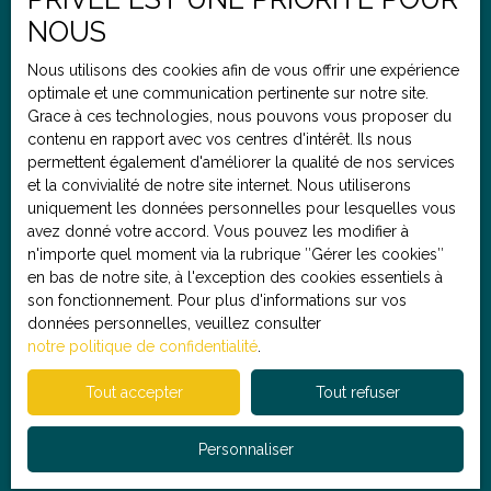
Budget max (€)
NOUS
Nous utilisons des cookies afin de vous offrir une expérience
optimale et une communication pertinente sur notre site.
Pièces min
Grace à ces technologies, nous pouvons vous proposer du
contenu en rapport avec vos centres d'intérêt. Ils nous
J'accepte le traitement de mes données personnelles
permettent également d'améliorer la qualité de nos services
conformément au RGPD. Si vous ne souhaitez pas faire
et la convivialité de notre site internet. Nous utiliserons
l'objet de prospection commerciale par voie
uniquement les données personnelles pour lesquelles vous
téléphonique, vous pouvez vous inscrire gratuitement
avez donné votre accord. Vous pouvez les modifier à
sur la liste d'opposition au démarchage téléphonique,
n'importe quel moment via la rubrique ″Gérer les cookies″
prévu par l'article L223-1 du code de la consommation,
en bas de notre site, à l'exception des cookies essentiels à
sur le site Internet www.bloctel.gouv.fr ou par courrier
son fonctionnement. Pour plus d'informations sur vos
adressé à :
données personnelles, veuillez consulter
notre politique de confidentialité
.
Société Worldline, Service Bloctel, CS 61311, 41013
BLOIS CEDEX.
Tout accepter
Tout refuser
Pour en savoir plus sur le traitement de vos données
Personnaliser
personnelles, veuillez consulter notre
politique de
confidentialité
.