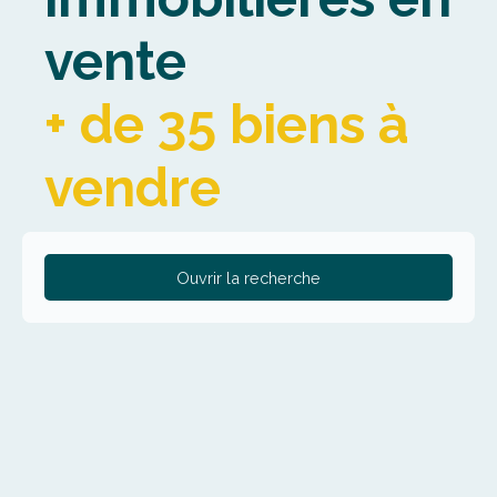
vente
+ de 35 biens à
vendre
Ouvrir la recherche
Type de bien
Appartement
Localisation
Lambersart (59130)
Budget max (€)